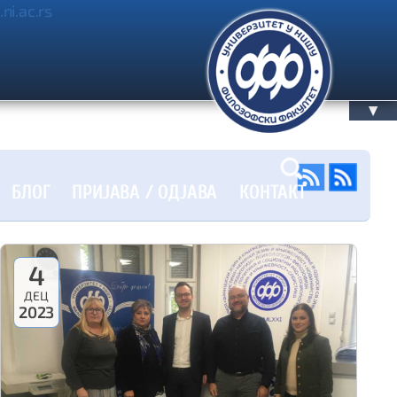
.ni.ac.rs
▲
БЛОГ
ПРИЈАВА / OДЈАВА
КОНТАКТ
4
ДЕЦ
2023