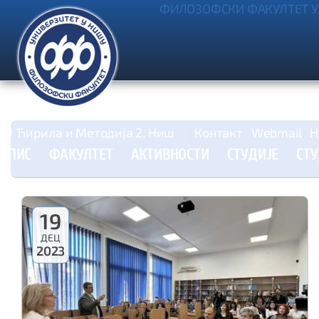
ФИЛОЗОФСКИ ФАКУЛТЕТ У
Ћирила и Методија 2, Ниш
Контакт
Webmail
Н
УПИС
ФАКУЛТЕТ
АКТИВНОСТИ
СТУДИЈЕ
СТ
19
ДЕЦ
2023