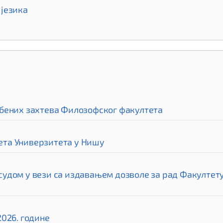
језика
бених захтева Филозофског факултета
та Универзитета у Нишу
дом у вези са издавањем дозволе за рад Факултету 
026. године