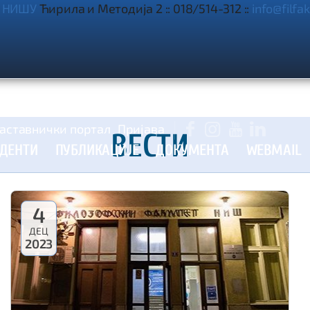
 НИШУ
Ћирила и Методија 2 :: 018/514-312 ::
info@filfak

аставнички портал
Пријава



ВЕСТИ
УДЕНТИ
ПУБЛИКАЦИЈЕ
ДОКУМЕНТА
WEBMAIL
4
ДЕЦ
2023