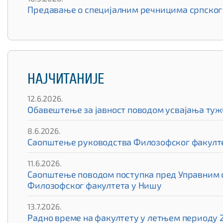
Предавање о специјалним речницима српског 
НАЈЧИТАНИЈЕ
12.6.2026.
Обавештење за јавност поводом усвајања туж
8.6.2026.
Саопштење руководства Филозофског факулте
11.6.2026.
Саопштење поводом поступка пред Управним су
Филозофског факултета у Нишу
13.7.2026.
Радно време на факултету у летњем периоду 2