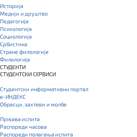
Историја
Медији и друштво
Педагогија
Психологија
Социологија
Србистика
Стране филологије
Филологија
СТУДЕНТИ
СТУДЕНТСКИ СЕРВИСИ
Студентски информативни портал
e-ИНДЕКС
Обрасци, захтеви и молбе
Пријава испита
Распореди часова
Распореди полагања испита