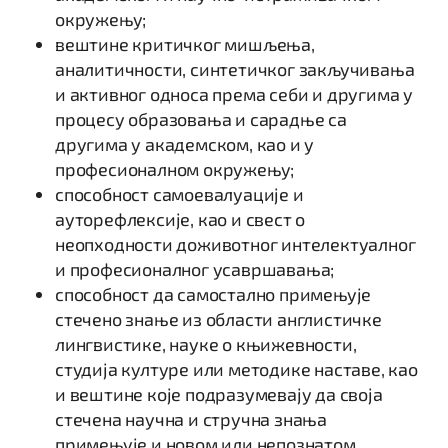
окружењу;
вештине критичког мишљења,
аналитичности, синтетичког закључивања
и активног односа према себи и другима у
процесу образовања и сарадње са
другима у академском, као и у
професионалном окружењу;
способност самоевалуације и
ауторефлексије, као и свест о
неопходности доживотног интелектуалног
и професионалног усавршавања;
способност да самостално примењује
стечено знање из области англистичке
лингвистике, науке о књижевности,
студија културе или методике наставе, као
и вештине које подразумевају да своја
стечена научна и стручна знања
примењује и новом или непознатом