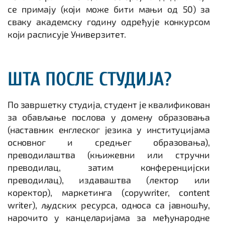
се примају (који може бити мањи од 50) за
сваку академску годину одређује конкурсом
који расписује Универзитет.
ШТА ПОСЛЕ СТУДИЈА?
По завршетку студија, студент је квалификован
за обављање послова у домену образовања
(наставник енглеског језика у институцијама
основног и средњег образовања),
преводилаштва (књижевни или стручни
преводилац, затим конференцијски
преводилац), издаваштва (лектор или
коректор), маркетинга (copywriter, content
writer), људских ресурса, односа са јавношћу,
нарочито у канцеларијама за међународне