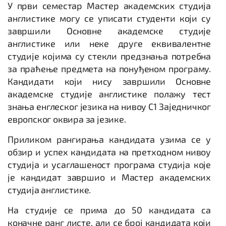
У први семестар Мастер академских студија
англистике могу се уписати студенти који су
завршили Основне академске студије
англистике или неке друге еквивалентне
студије којима су стекли предзнања потребна
за праћење предмета на понуђеном програму.
Кандидати који нису завршили Основне
академске студије англистике полажу тест
знања енглеског језика на нивоу С1 Заједничког
европског оквира за језике.
Приликом рангирања кандидата узима се у
обзир и успех кандидата на претходном нивоу
студија и усаглашеност програма студија које
је кандидат завршио и Мастер академских
студија англистике.
На студије се прима до 50 кандидата са
коначне ранг листе, али се број кандидата који