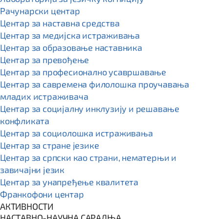
Рачунарски центар
Центар за наставна средства
Центар за медијска истраживања
Центар за образовање наставника
Центар за превођење
Центар за професионално усавршавање
Центар за савремена филолошка проучавања
младих истраживача
Центар за социјалну инклузију и решавање
конфликата
Центар за социолошка истраживања
Центар за стране језике
Центар за српски као страни, нематерњи и
завичајни језик
Центар за унапређење квалитета
Франкофони центар
АКТИВНОСТИ
НАСТАВНО-НАУЧНА САРАДЊА