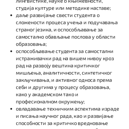
лингвистике, науке о књижевности,
студија културе или методике наставе;
даље развијање свести студента о
сложености процеса учења и подучавања
страног језика, и оспособљавање за
самостално обављање послова у области
образовања;
оспособљавање студента за самостални
истраживачки рад на вишем нивоу кроз
рад на развоју вештина критичког
мишљења, аналитичности, синтетичког
закључивања, и активног односа према
себи и другима у процесу образовања,
како у академском тако и
професионалном окружењу;
овладавање техничким аспектима израде
и писања научног рада, као и развијање
способности за критичко вредновање