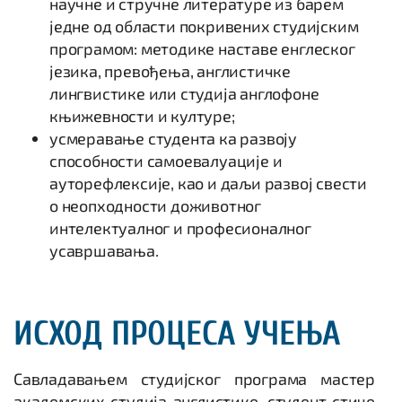
научне и стручне литературе из барем
једне од области покривених студијским
програмом: методике наставе енглеског
језика, превођења, англистичке
лингвистике или студија англофоне
књижевности и културе;
усмеравање студента ка развоју
способности самоевалуације и
ауторефлексије, као и даљи развој свести
о неопходности доживотног
интелектуалног и професионалног
усавршавања.
ИСХОД ПРОЦЕСА УЧЕЊА
Савладавањем студијског програма мастер
академских студија англистике, студент стиче