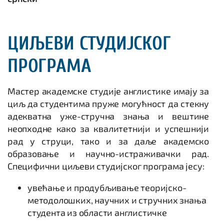
ЦИЉЕВИ СТУДИЈСКОГ
ПРОГРАМА
Мастер академске студије англистике имају за
циљ да студентима пруже могућност да стекну
адекватна уже-стручна знања и вештине
неопходне како за квалитетнији и успешнији
рад у струци, тако и за даље академско
образовање и научно-истраживачки рад.
Специфични циљеви студијског програма јесу:
увећање и продубљивање теоријско-
методолошких, научних и стручних знања
студента из области англистичке