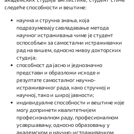
следеће способности и вештине:
научна и стручна знања, која
подразумевају савладавање метода
научног истраживања чиме је студент
оспособљен за самостални истраживачки
рад на вишем, односно нивоу докторских
студија;
способност да јасно и једнозначно
представи и образложи исходе и
резултате самосталног научно-
истраживачког рада, како стручној и
научној, тако и широј јавности;
индивидуалне способности и вештине које
могу допринети квалитетнијем
професионалном раду, професионалном
усавршавању, односно образовању у
академском и научно-истраживачком