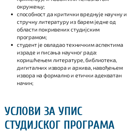
окружењу;
способност да критички вреднује научну и
стручну литературу из барем једне од
области покривених студијским
програмом;
студент је овладао техничким аспектима
израде и писања научног рада:
коришћењем литературе, библиотека,
дигиталних извора и архива, навођењем
извора на формално и етички адекватан
начин;
УСЛОВИ ЗА УПИС
СТУДИЈСКОГ ПРОГРАМА