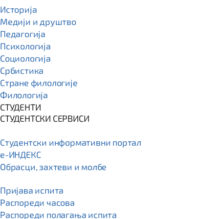
Историја
Медији и друштво
Педагогија
Психологија
Социологија
Србистика
Стране филологије
Филологија
СТУДЕНТИ
СТУДЕНТСКИ СЕРВИСИ
Студентски информативни портал
e-ИНДЕКС
Обрасци, захтеви и молбе
Пријава испита
Распореди часова
Распореди полагања испита