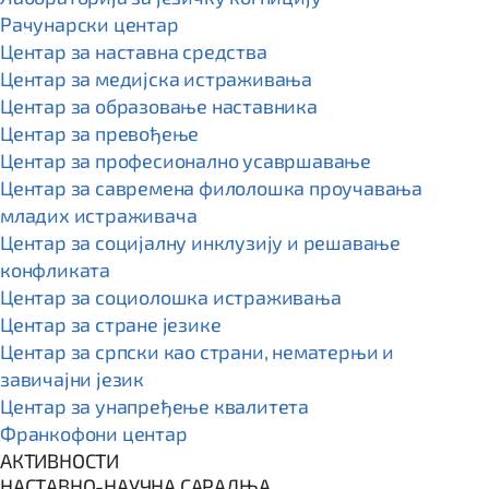
Рачунарски центар
Центар за наставна средства
Центар за медијска истраживања
Центар за образовање наставника
Центар за превођење
Центар за професионално усавршавање
Центар за савремена филолошка проучавања
младих истраживача
Центар за социјалну инклузију и решавање
конфликата
Центар за социолошка истраживања
Центар за стране језике
Центар за српски као страни, нематерњи и
завичајни језик
Центар за унапређење квалитета
Франкофони центар
АКТИВНОСТИ
НАСТАВНО-НАУЧНА САРАДЊА