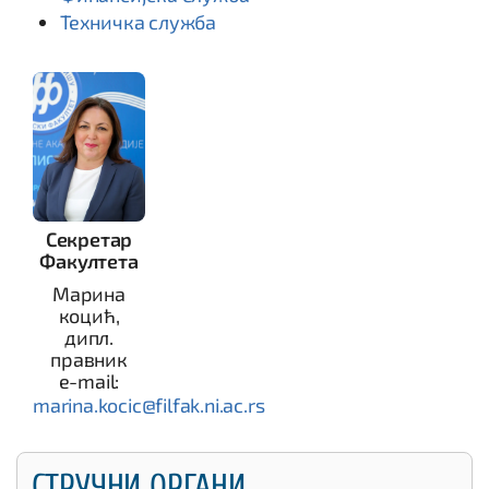
Техничка служба
Секретар
Факултета
Марина
коцић,
дипл.
правник
e-mail:
marina.kocic@filfak.ni.ac.rs
СТРУЧНИ ОРГАНИ