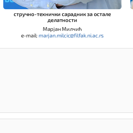
стручно-технички сарадник за остале
делатности
Марјан Милчић
e-mail:
marjan.milcic@filfak.ni.ac.rs