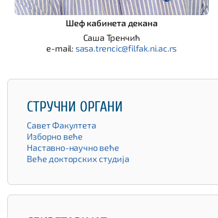
Шеф кабинета декана
Саша Тренчић
e-mail:
sasa.trencic@filfak.ni.ac.rs
СТРУЧНИ ОРГАНИ
Савет Факултета
Изборно веће
Наставно-научно веће
Веће докторских студија