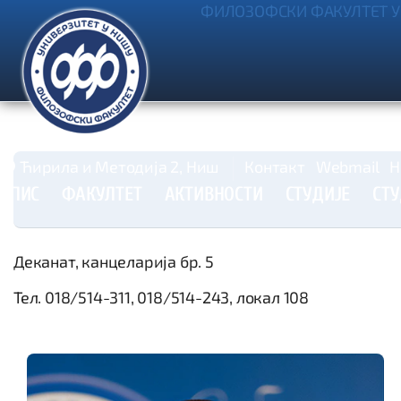
ФИЛОЗОФСКИ ФАКУЛТЕТ У
Ћирила и Методија 2, Ниш
Контакт
Webmail
Н
УПИС
ФАКУЛТЕТ
АКТИВНОСТИ
СТУДИЈЕ
СТ
Деканат, канцеларија бр. 5
Тел. 018/514-311, 018/514-243, локал 108