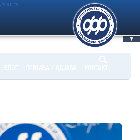
.ni.ac.rs
▲
БЛОГ
ПРИЈАВА / OДЈАВА
КОНТАКТ