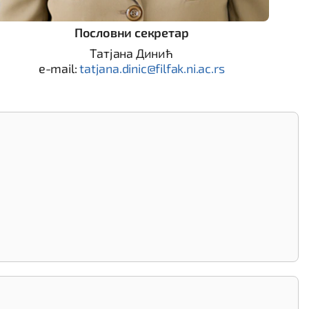
Пословни секретар
Татјана Динић
e-mail:
tatjana.dinic@filfak.ni.ac.rs