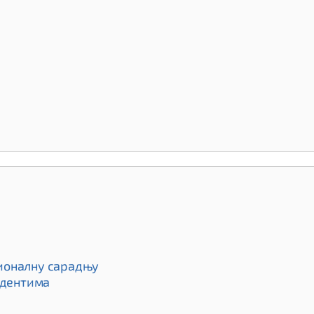
ионалну сарадњу
удентима