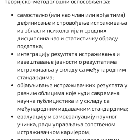
теоријско-методолошки оспособљен за:
самостално (или као члан или вођа тима)
дефинисање и спровођење истраживања
из области психологије и сродних
дисциплина као и статистичку обраду
података;
интеграцију резултата истраживања и
извештавање јавности о резултатима
истраживања у складу са међународним
стандардима;
објављивање истраживачких резултата у
разним облицима које нуди савремена
научна публицистика и у складу са
међународним издавачким стандардима;
евалуацију и самоевалуацију научног
учинка, ради управљања сопственом
истраживачком каријером;
реализацију активности у различитим