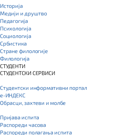
Историја
Медији и друштво
Педагогија
Психологија
Социологија
Србистика
Стране филологије
Филологија
СТУДЕНТИ
СТУДЕНТСКИ СЕРВИСИ
Студентски информативни портал
e-ИНДЕКС
Обрасци, захтеви и молбе
Пријава испита
Распореди часова
Распореди полагања испита