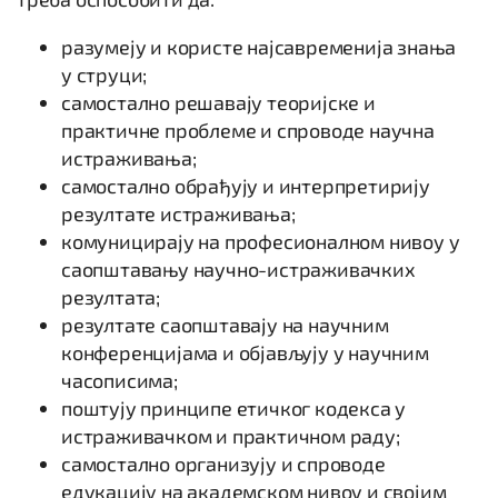
разумеју и користе најсавременија знања
у струци;
самостално решавају теоријске и
практичне проблеме и спроводе научна
истраживања;
самостално обрађују и интерпретирију
резултате истраживања;
комуницирају на професионалном нивоу у
саопштавању научно-истраживачких
резултата;
резултате саопштавају на научним
конференцијама и објављују у научним
часописима;
поштују принципе етичког кодекса у
истраживачком и практичном раду;
самостално организују и спроводе
едукацију на академском нивоу и својим