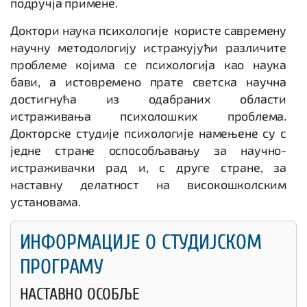
подручја примене.
Доктори наука психологије користе савремену
научну методологију истражујући различите
проблеме којима се психологија као наука
бави, а истовремено прате светска научна
достигнућа из одабраних области
истраживања психолошких проблема.
Докторске студије психологије намењене су с
једне стране оспособљавању за научно-
истраживачки рад и, с друге стране, за
наставну делатност на високошколским
установама.
ИНФОРМАЦИЈЕ О СТУДИЈСКОМ
ПРОГРАМУ
НАСТАВНО ОСОБЉЕ