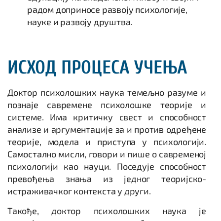
радом доприносе развоју психологије,
науке и развоју друштва.
ИСХОД ПРОЦЕСА УЧЕЊА
Доктор психолошких наука темељно разуме и
познаје савремене психолошке теорије и
системе. Има критичку свест и способност
анализе и аргументације за и против одређене
теорије, модела и приступа у психологији.
Самостално мисли, говори и пише о савременој
психологији као науци. Поседује способност
превођења знања из једног теоријско-
истраживачког контекста у други.
Такође, доктор психолошких наука је