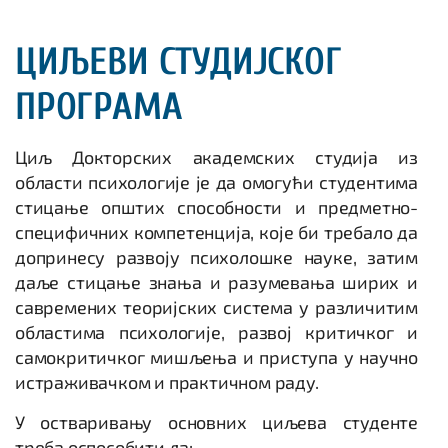
ЦИЉЕВИ СТУДИЈСКОГ
ПРОГРАМА
Циљ Докторских академских студија из
области психологије је да омогући студентима
стицање општих способности и предметно-
специфичних компетенција, које би требало да
допринесу развоју психолошке науке, затим
даље стицање знања и разумевања ширих и
савремених теоријских система у различитим
областима психологије, развој критичког и
самокритичког мишљења и приступа у научно
истраживачком и практичном раду.
У остваривању основних циљева студенте
треба оспособити да: