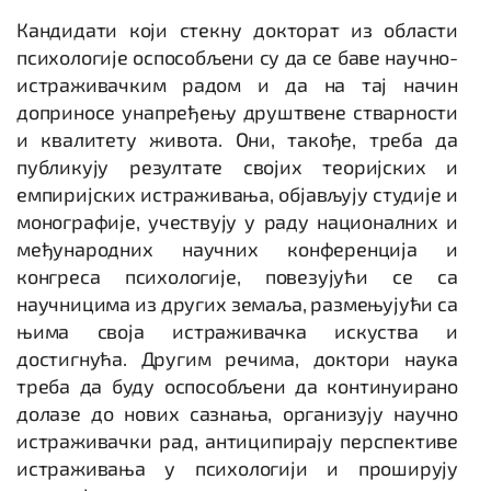
Кандидати који стекну докторат из области
психологије оспособљени су да се баве научно-
истраживачким радом и да на тај начин
доприносе унапређењу друштвене стварности
и квалитету живота. Они, такође, треба да
публикују резултате својих теоријских и
емпиријских истраживања, објављују студије и
монографије, учествују у раду националних и
међународних научних конференција и
конгреса психологије, повезујући се са
научницима из других земаља, размењујући са
њима своја истраживачка искуства и
достигнућа. Другим речима, доктори наука
треба да буду оспособљени да континуирано
долазе до нових сазнања, организују научно
истраживачки рад, антиципирају перспективе
истраживања у психологији и проширују