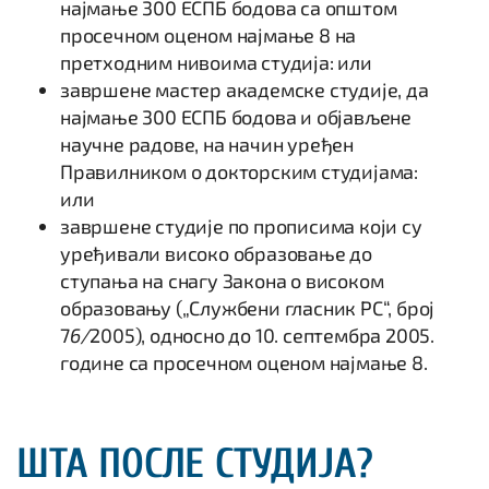
најмање 300 ЕСПБ бодова са општом
просечном оценом најмање 8 на
претходним нивоима студија: или
завршене мастер академске студије, да
најмање 300 ЕСПБ бодова и објављене
научне радове, на начин уређен
Правилником о докторским студијама:
или
завршене студије по прописима који су
уређивали високо образовање до
ступања на снагу Закона о високом
образовању („Службени гласник РС“, број
7
6/
2005), односно до 10. септембра 2005.
године са просечном оценом најмање 8.
ШТА ПОСЛЕ СТУДИЈА?