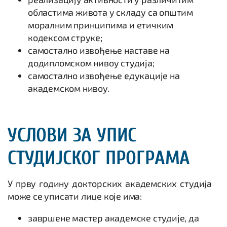
областима живота у складу са општим
моралним принципима и етичким
кодексом струке;
самостално извођење наставе на
додипломском нивоу студија;
самостално извођење едукације на
академском нивоу.
УСЛОВИ ЗА УПИС
СТУДИЈСКОГ ПРОГРАМА
У прву годину докторских академских студија
може се уписати лице које има:
завршене мастер академске студије, да