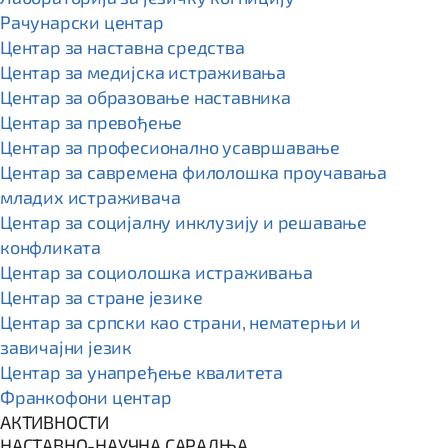
Рачунарски центар
Центар за наставна средства
Центар за медијска истраживања
Центар за образовање наставника
Центар за превођење
Центар за професионално усавршавање
Центар за савремена филолошка проучавања
младих истраживача
Центар за социјалну инклузију и решавање
конфликата
Центар за социолошка истраживања
Центар за стране језике
Центар за српски као страни, нематерњи и
завичајни језик
Центар за унапређење квалитета
Франкофони центар
АКТИВНОСТИ
НАСТАВНО-НАУЧНА САРАДЊА