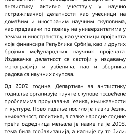
англистику активно учествују у научно
истраживачкој делатности као учесници на
домаћим и иностраним научним скуповима,
као предавачи по позиву на универзитетима у
земљи и иностранству, као учесници пројеката
које финансира Република Србија, као и других
бројних међународних научних пројеката.
Издавачка делатност се састоји у издавању
монографија и уџбеника, као и зборника
радова са научних скупова.
Од 2007. године, Департман за англистику
годишње организује научне скупове посвећене
проблемима проучавања језика, књижевности
и културе. Прво издање носило је назив Језик,
књижевност, политика, а сваке наредне године
трећа одредница мењала је назив па је 2008.
тема била глобализација, а касније су то били: