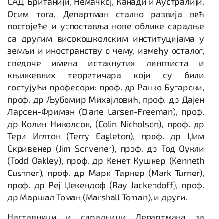
САД, Британији, Немачкој, Канади и Аустралији.
Осим тога, Департман стално развија већ
постојеће и успоставља нове облике сарадње
са другим високошколским институцијама у
земљи и иностранству о чему, између осталог,
сведоче имена истакнутих лингвиста и
књижевних теоретичара који су били
гостујући професори: проф. др Ранко Бугарски,
проф. др Љубомир Михајловић, проф. др Дајен
Ларсен-Фриман (Diane Larsen-Freeman), проф.
др Колин Николсон, (Colin Nicholson), проф. др
Тери Иглтон (Terry Eagleton), проф. др Џим
Скривенер (Jim Scrivener), проф. др Тод Оукли
(Todd Oakley), проф. др Кенет Кушнер (Kenneth
Cushner), проф. др Марк Тарнер (Mark Turner),
проф. др Реј Џекендоф (Ray Jackendoff), проф.
др Маршал Томан (Marshall Toman), и други.
Наставници и сарадници Департмана за