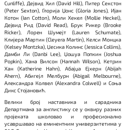
Cunliffe), Дејвид Хил (David Hill), Питер Секстон
(Peter Sexton), Глорија Џонс (Gloria Jones), Ијан
Котон (Ian Cotton), Моли Хекел (Mollie Heckel),
Дејвид Рид (David Read), Брук Рикер (Brooke
Ricker), Лорен Шумејт (Lauren Schumate),
Клијера Мартин (Cleyera Martin), Келси Монцка
(Kelsey Montzka), Џесика Колинс (Jessica Collins),
Дамби Ли (Danbi Lee), Џошуа Попкин (Joshua
Popkin), Хана Вилсон (Hannah Wilson), Кетрин
Хан (Katherine Hahn), Абајџа Ејхерн (Abijah
Ahern), Абигејл Мелбурн (Abigail Melbourne),
Александра Колвел (Alexandra Colwell) и Соња
Дикс Стојановић.
Велики број наставника и сарадника
Департмана за англистику се у оквиру разних
пројеката школовао и професионално
усавршавао на еминентним универзитетима у