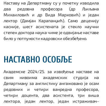
Наставу на Департману су у почетку изводила
два редовна професора (др Љиљана
Михаиловић и др Вида Марковић) и један
лектор (Дамјан Карапанџић). Само деценију
касније, шест асистената је стекло научни
степен доктора наука чиме је одвијање наставе
било у потпуности кадровски обезбеђено.
НАСТАВНО ОСОБЉЕ
Академске 2024/25. за извођење наставе на
свим нивоима академских студија на
Департману за англистику ангажовано је осам
редовних и четири ванредна професора,
четири доцента, два асистента, три виша
лектора, један лектор, један истраживач-