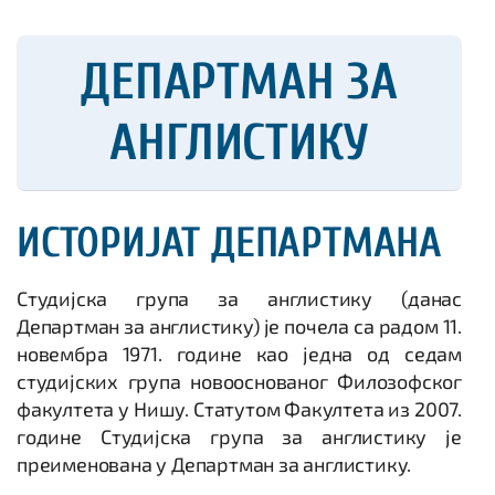
ДЕПАРТМАН ЗА
АНГЛИСТИКУ
ИСТОРИЈАТ ДЕПАРТМАНА
Студијска група за англистику (данас
Департман за англистику) је почела са радом 11.
новембра 1971. године као једна од седам
студијских група новооснованог Филозофског
факултета у Нишу. Статутом Факултета из 2007.
године Студијска група за англистику је
преименована у Департман за англистику.