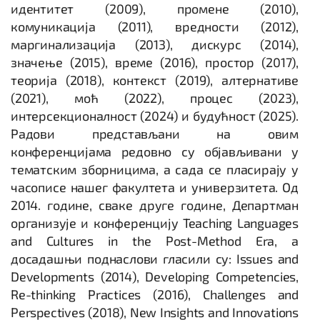
идентитет (2009), промене (2010),
комуникација (2011), вредности (2012),
маргинализација (2013), дискурс (2014),
значење (2015), време (2016), простор (2017),
теорија (2018), контекст (2019), алтернативе
(2021), моћ (2022), процес (2023),
интерсекционалност (2024) и будућност (2025).
Радови представљани на овим
конференцијама редовно су објављивани у
тематским зборницима, а сада се пласирају у
часописе нашег факултета и универзитета. Од
2014. године, сваке друге године, Департман
организује и конференцију Teaching Languages
and Cultures in the Post-Method Era, а
досадашњи поднаслови гласили су: Issues and
Developments (2014), Developing Competencies,
Re-thinking Practices (2016), Challenges and
Perspectives (2018), New Insights and Innovations