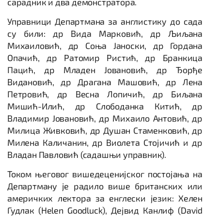
сарадник и два демонстратора.
Управници Департмана за англистику до сада
су били: др Вида Марковић, др Љиљана
Михаиловић, др Соња Јаноски, др Гордана
Опачић, др Ратомир Ристић, др Бранкица
Пацић, др Младен Јовановић, др Ђорђе
Видановић, др Драгана Машовић, др Лена
Петровић, др Весна Лопичић, др Биљана
Мишић-Илић, др Слободанка Китић, др
Владимир Јовановић, др Михаило Антовић, др
Милица Живковић, др Душан Стаменковић, др
Милена Каличанин, др Виолета Стојичић и др
Владан Павловић (садашњи управник).
Током његовог вишедеценијског постојања на
Департману је радило више британских или
америчких лектора за енглески језик: Хелен
Гудлак (Helen Goodluck), Дејвид Канлиф (David