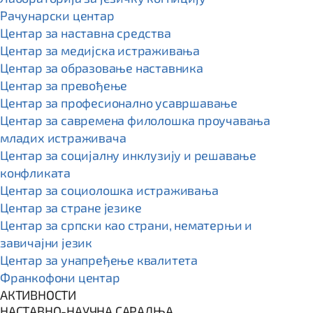
Рачунарски центар
Центар за наставна средства
Центар за медијска истраживања
Центар за образовање наставника
Центар за превођење
Центар за професионално усавршавање
Центар за савремена филолошка проучавања
младих истраживача
Центар за социјалну инклузију и решавање
конфликата
Центар за социолошка истраживања
Центар за стране језике
Центар за српски као страни, нематерњи и
завичајни језик
Центар за унапређење квалитета
Франкофони центар
АКТИВНОСТИ
НАСТАВНО-НАУЧНА САРАДЊА