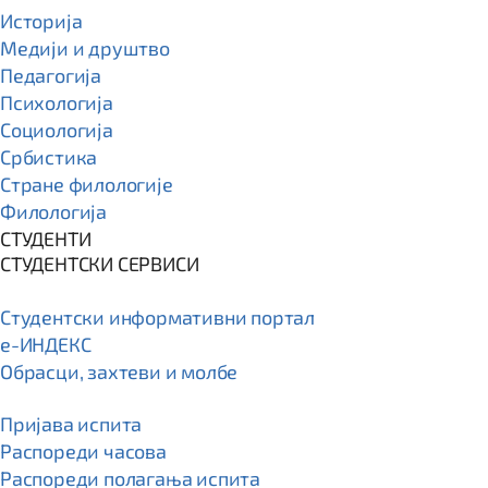
Историја
Медији и друштво
Педагогија
Психологија
Социологија
Србистика
Стране филологије
Филологија
СТУДЕНТИ
СТУДЕНТСКИ СЕРВИСИ
Студентски информативни портал
e-ИНДЕКС
Обрасци, захтеви и молбе
Пријава испита
Распореди часова
Распореди полагања испита