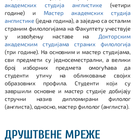
академских студија англистике
(четири
године) и
Мастер академских студија
англистике
(једна година), а заједно са осталим
страним филологијама на Факултету учествује
у извођењу наставе на
Докторским
академским студијама страних филологија
(три године). На основним и мастер студијама,
сви предмети су једносеместрални, а велики
број изборних предмета омогућава да
студенти утичу на обликовање својих
образовних профила. Студенти који су
завршили основне и мастер студије добијају
стручни назив дипломирани филолог
(англиста), односно, мастер филолог (англиста).
ДРУШТВЕНЕ МРЕЖЕ