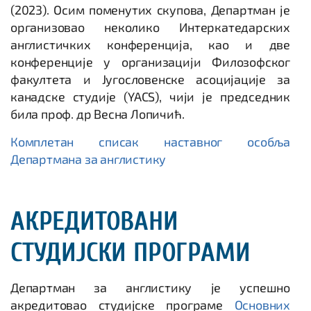
(2023). Осим поменутих скупова, Департман је
организовао неколико Интеркатедарских
англистичких конференција, као и две
конференције у организацији Филозофског
факултета и Југословенске асоцијације за
канадске студије (YACS), чији је председник
била проф. др Весна Лопичић.
Комплетан списак наставног особља
Департмана за англистику
АКРЕДИТОВАНИ
СТУДИЈСКИ ПРОГРАМИ
Департман за англистику је успешно
акредитовао студијске програме
Основних