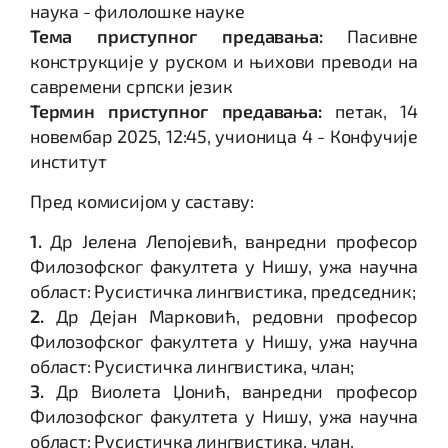
наука - филолошке науке
Тема приступног предавања:
Пасивне
конструкције у руском и њихови преводи на
савремени српски језик
Термин приступног предавања:
петак, 14
новембар 2025, 12:45, учионица 4 - Конфучије
институт
Пред комисијом у саставу:
1.
Др Јелена Лепојевић, ванредни професор
Филозофског факултета у Нишу, ужа научна
област: Русистичка лингвистика, председник;
2.
Др Дејан Марковић, редовни професор
Филозофског факултета у Нишу, ужа научна
област: Русистичка лингвистика, члан;
3.
Др Виолета Џонић, ванредни професор
Филозофског факултета у Нишу, ужа научна
област: Русистичка лингвистика, члан.