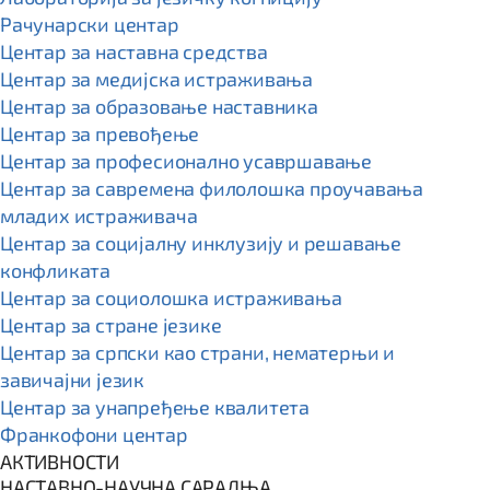
Рачунарски центар
Центар за наставна средства
Центар за медијска истраживања
Центар за образовање наставника
Центар за превођење
Центар за професионално усавршавање
Центар за савремена филолошка проучавања
младих истраживача
Центар за социјалну инклузију и решавање
конфликата
Центар за социолошка истраживања
Центар за стране језике
Центар за српски као страни, нематерњи и
завичајни језик
Центар за унапређење квалитета
Франкофони центар
АКТИВНОСТИ
НАСТАВНО-НАУЧНА САРАДЊА