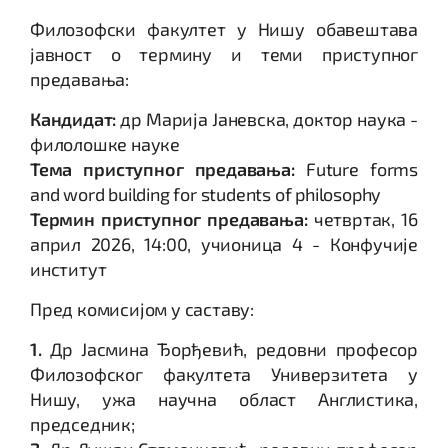
Филозофски факултет у Нишу обавештава
јавност о термину и теми приступног
предавања:
Кандидат:
др Марија Јаневска, доктор наука -
филолошке науке
Тема приступног предавања:
Future forms
and word building for students of philosophy
Термин приступног предавања:
четвртак, 16
април 2026, 14:00, учионица 4 - Конфучије
институт
Пред комисијом у саставу:
1.
Др Јасмина Ђорђевић, редовни професор
Филозофског факултета Универзитета у
Нишу, ужа научна област Англистика,
председник;