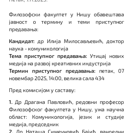
Филозофски факултет у Нишу обавештава
јавност о термину и теми приступног
предавања:
Кандидат:
др Илија Милосављевић, доктор
наука - комуникологија
Тема приступног предавања:
Утицај нових
медија на развој креативних индустрија
Термин приступног предавања:
петак, 07
новембар 2025, 14:00, велика сала 434
Пред комисијом у саставу:
1.
Др Драгана Павловић, редовни професор
Филозофског факултета у Нишу, ужа научна
област: Комуникологија, језик и студије
медија, председник
2.
Др Наташа Симеуновић Бајић, ванредни