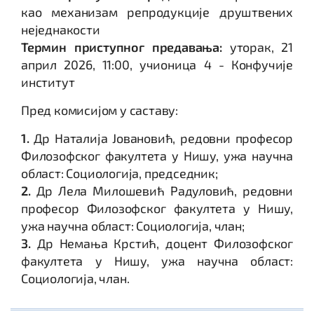
као механизам репродукције друштвених
неједнакости
Термин приступног предавања:
уторак, 21
април 2026, 11:00, учионица 4 - Конфучије
институт
Пред комисијом у саставу:
1.
Др Наталија Јовановић, редовни професор
Филозофског факултета у Нишу, ужа научна
област: Социологија, председник;
2.
Др Лела Милошевић Радуловић, редовни
професор Филозофског факултета у Нишу,
ужа научна област: Социологија, члан;
3.
Др Немања Крстић, доцент Филозофског
факултета у Нишу, ужа научна област:
Социологија, члан.