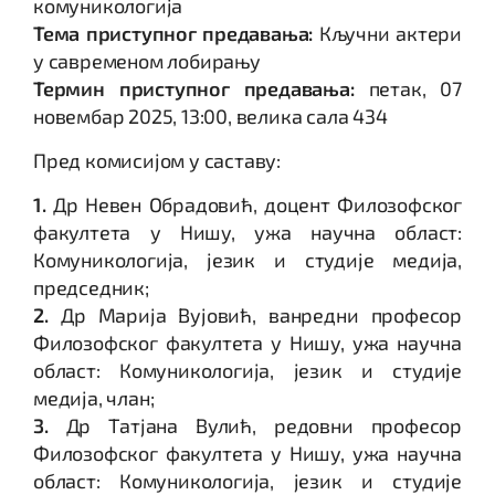
комуникологија
Тема приступног предавања:
Кључни актери
у савременом лобирању
Термин приступног предавања:
петак, 07
новембар 2025, 13:00, велика сала 434
Пред комисијом у саставу:
1.
Др Невен Обрадовић, доцент Филозофског
факултета у Нишу, ужа научна област:
Комуникологија, језик и студије медија,
председник;
2.
Др Марија Вујовић, ванредни професор
Филозофског факултета у Нишу, ужа научна
област: Комуникологија, језик и студије
медија, члан;
3.
Др Татјана Вулић, редовни професор
Филозофског факултета у Нишу, ужа научна
област: Комуникологија, језик и студије