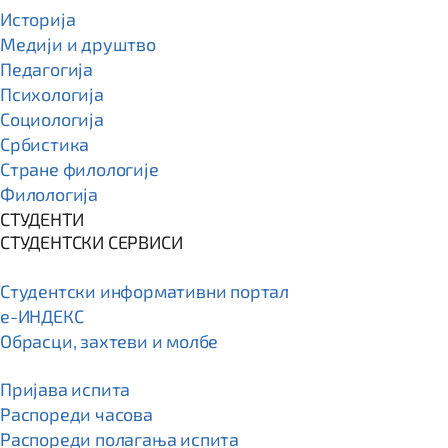
Историја
Медији и друштво
Педагогија
Психологија
Социологија
Србистика
Стране филологије
Филологија
СТУДЕНТИ
СТУДЕНТСКИ СЕРВИСИ
Студентски информативни портал
e-ИНДЕКС
Обрасци, захтеви и молбе
Пријава испита
Распореди часова
Распореди полагања испита