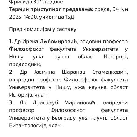
Фригида 394. године
Термин приступног предавања:
среда, 04 јун
2025, 14:00, учионица 15Д
Пред комисијом у саставу:
1.
Др Ирена Љубомировић, редовни професор
Филозофског факултета Универзитета у
Нишу, ужа научна област Историја,
председник;
2.
Др Јасмина Шаранац Стаменковић,
ванредни професор Филозофског факултета
Универзитета у Нишу, ужа научна област
Историја, члан;
3.
Др Драгољуб Марјановић, ванредни
професор Филозофског факултета
Универзитета у Београду, ужа научна област
Византологија, члан.