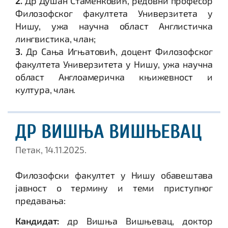
2.
Др Душан Стаменковић, редовни професор
Филозофског факултета Универзитета у
Нишу, ужа научна област Англистичка
лингвистика, члан;
3.
Др Сања Игњатовић, доцент Филозофског
факултета Универзитета у Нишу, ужа научна
област Англоамеричка књижевност и
култура, члан.
ДР ВИШЊА ВИШЊЕВАЦ
Петак, 14.11.2025.
Филозофски факултет у Нишу обавештава
јавност о термину и теми приступног
предавања:
Кандидат:
др Вишња Вишњевац, доктор