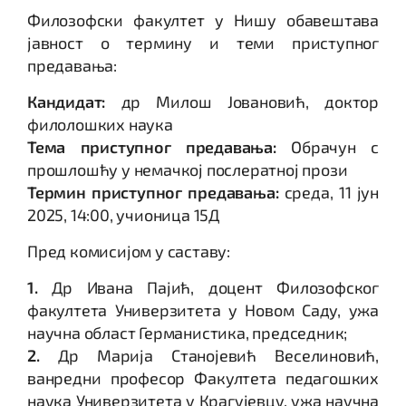
Филозофски факултет у Нишу обавештава
јавност о термину и теми приступног
предавања:
Кандидат:
др Милош Јовановић, доктор
филолошких наука
Тема приступног предавања:
Обрачун с
прошлошћу у немачкој послератној прози
Термин приступног предавања:
среда, 11 јун
2025, 14:00, учионица 15Д
Пред комисијом у саставу:
1.
Др Ивана Пајић, доцент Филозофског
факултета Универзитета у Новом Саду, ужа
научна област Германистика, председник;
2.
Др Марија Станојевић Веселиновић,
ванредни професор Факултета педагошких
наука Универзитета у Крагујевцу, ужа научна