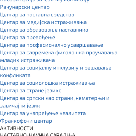
Рачунарски центар
Центар за наставна средства
Центар за медијска истраживања
Центар за образовање наставника
Центар за превођење
Центар за професионално усавршавање
Центар за савремена филолошка проучавања
младих истраживача
Центар за социјалну инклузију и решавање
конфликата
Центар за социолошка истраживања
Центар за стране језике
Центар за српски као страни, нематерњи и
завичајни језик
Центар за унапређење квалитета
Франкофони центар
АКТИВНОСТИ
НАСТАВНО-НАУЧНА САРАДЊА