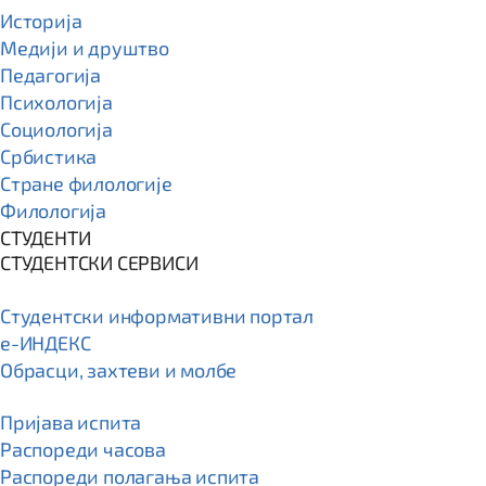
Историја
Медији и друштво
Педагогија
Психологија
Социологија
Србистика
Стране филологије
Филологија
СТУДЕНТИ
СТУДЕНТСКИ СЕРВИСИ
Студентски информативни портал
e-ИНДЕКС
Обрасци, захтеви и молбе
Пријава испита
Распореди часова
Распореди полагања испита