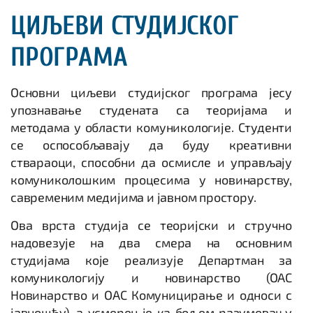
ЦИЉЕВИ СТУДИЈСКОГ
ПРОГРАМА
Основни циљеви студијског програма јесу
упознавање студената са теоријама и
методама у области комуникологије. Студенти
се оспособљавају да буду креативни
ствараоци, способни да осмисле и управљају
комуниколошким процесима у новинарству,
савременим медијима и јавном простору.
Ова врста студија се теoријски и стручно
надовезује на два смера на основним
студијама које реализује Департман за
комуникологију и новинарство (ОАС
Новинарство и ОАС Комуницирање и односи с
јавношћу), а усмерен је ка бољем разумевању