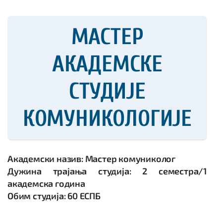
МАСТЕР
АКАДЕМСКЕ
СТУДИЈЕ
КОМУНИКОЛОГИЈЕ
Aкадемски назив: Мастер комуниколог
Дужина трајања студија: 2 семестра/1
академска година
Обим студија: 60 ЕСПБ