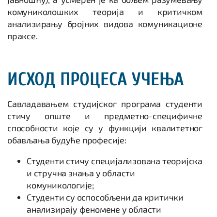
комуниколошких теорија и критичком
анализирању бројних видова комуникационе
праксе.
ИСХОД ПРОЦЕСА УЧЕЊА
Савладавањем студијског програма студенти
стичу опште и предметно-специфичне
способности које су у функцији квалитетног
обављања будуће професије:
Студенти стичу специјализована теоријска
и стручна знања у области
комуникологије;
Студенти су оспособљени да критички
анализирају феномене у области