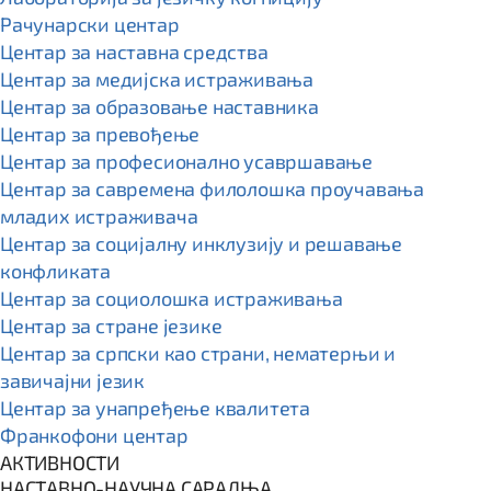
Рачунарски центар
Центар за наставна средства
Центар за медијска истраживања
Центар за образовање наставника
Центар за превођење
Центар за професионално усавршавање
Центар за савремена филолошка проучавања
младих истраживача
Центар за социјалну инклузију и решавање
конфликата
Центар за социолошка истраживања
Центар за стране језике
Центар за српски као страни, нематерњи и
завичајни језик
Центар за унапређење квалитета
Франкофони центар
АКТИВНОСТИ
НАСТАВНО-НАУЧНА САРАДЊА