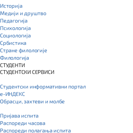
Историја
Медији и друштво
Педагогија
Психологија
Социологија
Србистика
Стране филологије
Филологија
СТУДЕНТИ
СТУДЕНТСКИ СЕРВИСИ
Студентски информативни портал
e-ИНДЕКС
Обрасци, захтеви и молбе
Пријава испита
Распореди часова
Распореди полагања испита