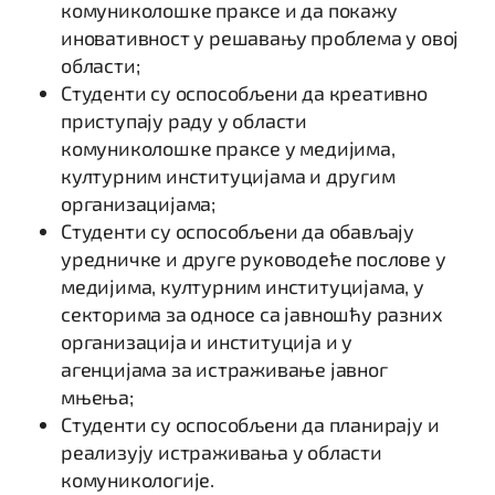
комуниколошке праксе и да покажу
иновативност у решавању проблема у овој
области;
Студенти су оспособљени да креативно
приступају раду у области
комуниколошке праксе у медијима,
културним институцијама и другим
организацијама;
Студенти су оспособљени да обављају
уредничке и друге руководеће послове у
медијима, културним институцијама, у
секторима за односе са јавношћу разних
организација и институција и у
агенцијама за истраживање јавног
мњења;
Студенти су оспособљени да планирају и
реализују истраживања у области
комуникологије.