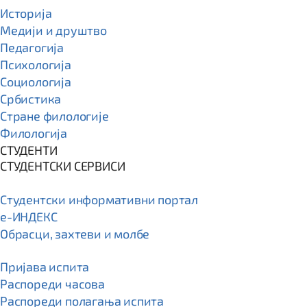
Историја
Медији и друштво
Педагогија
Психологија
Социологија
Србистика
Стране филологије
Филологија
СТУДЕНТИ
СТУДЕНТСКИ СЕРВИСИ
Студентски информативни портал
e-ИНДЕКС
Обрасци, захтеви и молбе
Пријава испита
Распореди часова
Распореди полагања испита