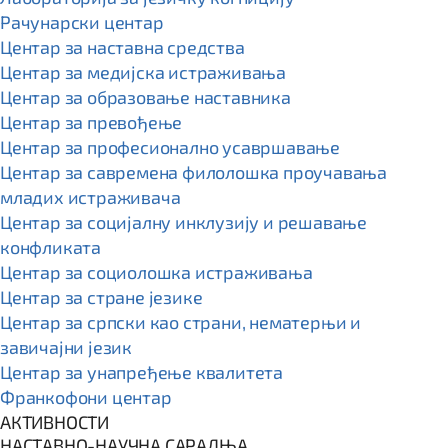
Рачунарски центар
Центар за наставна средства
Центар за медијска истраживања
Центар за образовање наставника
Центар за превођење
Центар за професионално усавршавање
Центар за савремена филолошка проучавања
младих истраживача
Центар за социјалну инклузију и решавање
конфликата
Центар за социолошка истраживања
Центар за стране језике
Центар за српски као страни, нематерњи и
завичајни језик
Центар за унапређење квалитета
Франкофони центар
АКТИВНОСТИ
НАСТАВНО-НАУЧНА САРАДЊА