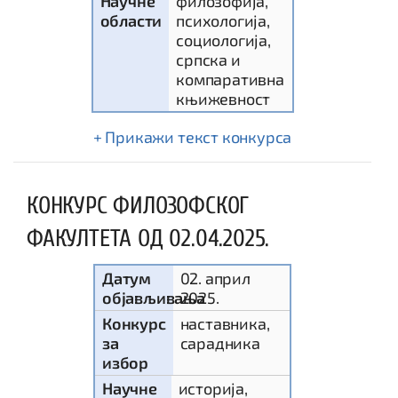
Научне
филозофија,
области
психологија,
социологија,
српска и
компаративна
књижевност
текст конкурса
КОНКУРС ФИЛОЗОФСКОГ
ФАКУЛТЕТА ОД 02.04.2025.
Датум
02. април
објављивања
2025.
Конкурс
наставника,
за
сарадника
избор
Научне
историја,