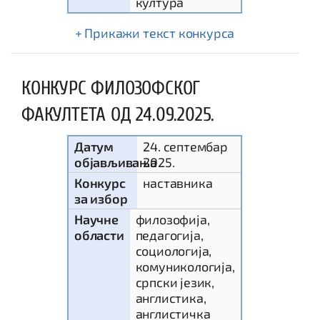
култура
текст конкурса
КОНКУРС ФИЛОЗОФСКОГ
ФАКУЛТЕТА ОД 24.09.2025.
Датум
24. септембар
објављивања
2025.
Конкурс
наставника
за избор
Научне
филозофија,
области
педагогија,
социологија,
комуникологија,
српски језик,
англистика,
англистичка