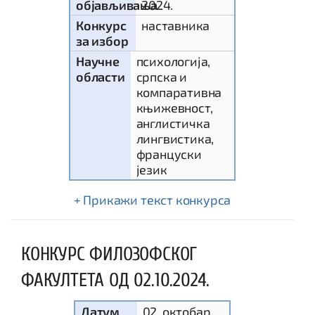
објављивања
2024.
Конкурс
наставника
за избор
Научне
психологија,
области
српска и
компаративна
књижевност,
англистичка
лингвистика,
француски
језик
текст конкурса
КОНКУРС ФИЛОЗОФСКОГ
ФАКУЛТЕТА ОД 02.10.2024.
Датум
02. октобар