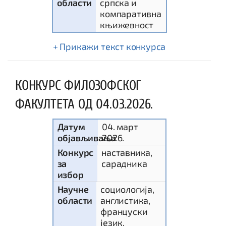
области
српска и
компаративна
књижевност
текст конкурса
КОНКУРС ФИЛОЗОФСКОГ
ФАКУЛТЕТА ОД 04.03.2026.
Датум
04. март
објављивања
2026.
Конкурс
наставника,
за
сарадника
избор
Научне
социологија,
области
англистика,
француски
језик,