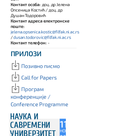
Контакт особа:
доц. др Јелена
Опсеница Костић / доц. др
Душан Тодоровић
Контакт адреса електронске
поште:
jelena.opsenica.kostic@filfak.ni.ac.rs
/
dusan.todorovic@filfak.ni.ac.rs
Контакт телефон:
-
ПРИЛОЗИ
Позивно писмо
Call for Papers
Програм
конференције /
Conference Programme
НАУКА И
11
САВРЕМЕНИ
НОВ
УНИВЕРЗИТЕТ