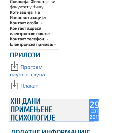
Локација:
Филозофски
факултет у Нишу
Котизација:
Не
Износ котизације:
-
Контакт особа:
-
Контакт адреса
електронске поште:
-
Контакт телефон:
-
Електронска пријава:
-
ПРИЛОЗИ
Програм
научног скупа
Плакат
XIII ДАНИ
29
ПРИМЕЊЕНЕ
СЕП
ПСИХОЛОГИЈЕ
2017
ДОДАТНЕ ИНФОРМАЦИЈЕ