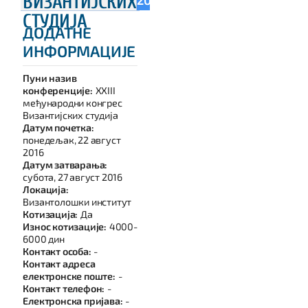
ВИЗАНТИЈСКИХ
СТУДИЈА
ДОДАТНЕ
ИНФОРМАЦИЈЕ
Пуни назив
конференције:
XXIII
међународни конгрес
Византијских студија
Датум почетка:
понедељак, 22 август
2016
Датум затварања:
субота, 27 август 2016
Локација:
Византолошки институт
Котизација:
Да
Износ котизације:
4000-
6000 дин
Контакт особа:
-
Контакт адреса
електронске поште:
-
Контакт телефон:
-
Електронска пријава:
-