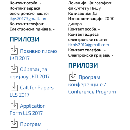
Контакт особа:
-
Локација:
Филозофски
Контакт адреса
факултет у Нишу
електронске поште:
Котизација:
Да
jkps2017@gmail.com
Износ котизације:
2000
Контакт телефон:
-
динара
Електронска пријава:
-
Контакт особа:
-
Контакт адреса
ПРИЛОЗИ
електронске поште:
tlcnis2014@gmail.com
Контакт телефон:
-
Позивно писмо
Електронска пријава:
-
ЈКП 2017
ПРИЛОЗИ
Образац за
пријаву ЈКП 2017
Програм
конференције /
Call for Papers
Conference Program
LLS 2017
Application
Form LLS 2017
Програм