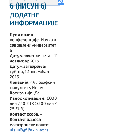
2016
6 (НИСУН 6)
ДОДАТНЕ
ИНФОРМАЦИЈЕ
Пуни назив
конференције:
Наука и
савремени универзитет
6
Датум почетка:
петак, 11
новембар 2016
Датум затварања:
субота, 12 новембар
2016
Локација:
Филозофски
факултет у Нишу
Котизација:
Да
Износ котизације:
6000
дин / 50 EUR (2500 дин /
25 EUR)
Контакт особа:
-
Контакт адреса
електронске поште:
nisun6@filfak.ni.ac.rs