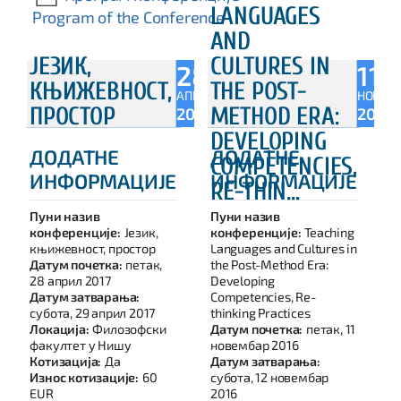
LANGUAGES
Program of the Conference
AND
ЈЕЗИК,
CULTURES IN
28
11
КЊИЖЕВНОСТ,
THE POST-
АПР
НОВ
ПРОСТОР
METHOD ERA:
2017
2016
DEVELOPING
ДОДАТНЕ
ДОДАТНЕ
COMPETENCIES,
ИНФОРМАЦИЈЕ
ИНФОРМАЦИЈЕ
RE-THIN...
Пуни назив
Пуни назив
конференције:
Језик,
конференције:
Teaching
књижевност, простор
Languages and Cultures in
Датум почетка:
петак,
the Post-Method Era:
28 април 2017
Developing
Датум затварања:
Competencies, Re-
субота, 29 април 2017
thinking Practices
Локација:
Филозофски
Датум почетка:
петак, 11
факултет у Нишу
новембар 2016
Котизација:
Да
Датум затварања:
Износ котизације:
60
субота, 12 новембар
EUR
2016