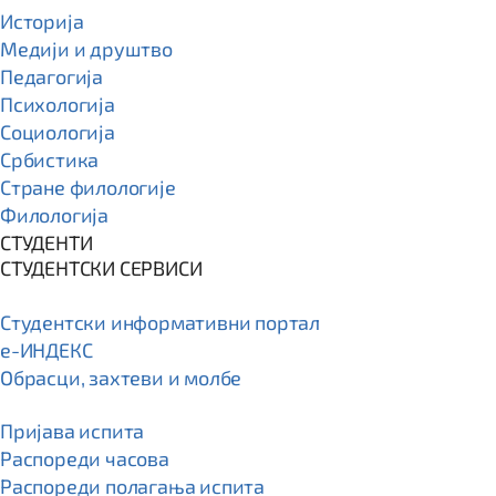
Историја
Медији и друштво
Педагогија
Психологија
Социологија
Србистика
Стране филологије
Филологија
СТУДЕНТИ
СТУДЕНТСКИ СЕРВИСИ
Студентски информативни портал
e-ИНДЕКС
Обрасци, захтеви и молбе
Пријава испита
Распореди часова
Распореди полагања испита