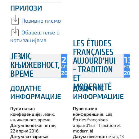
ПРИЛОЗИ
Позивно писмо
Обавештење о
котизацијама
LES ÉTUDES
FRANÇAISES
ЈЕЗИК,
22
13
AUJOURD'HUI
КЊИЖЕВНОСТ,
АПР
НОВ
- TRADITION
ВРЕМЕ
2016
2015
ET
MODERNITÉ
ДОДАТНЕ
ДОДАТНЕ
ИНФОРМАЦИЈЕ
ИНФОРМАЦИЈЕ
Пуни назив
Пуни назив
конференције:
Језик,
конференције:
Les
књижевност, време
Études françaises
Датум почетка:
петак,
aujourd'hui - Tradition et
22 април 2016
modernité
Датум затварања:
Датум почетка:
петак, 13