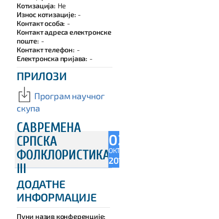
Котизација:
Не
Износ котизације:
-
Контакт особа:
-
Контакт адреса електронске
поште:
-
Контакт телефон:
-
Електронска пријава:
-
ПРИЛОЗИ
Програм научног
скупа
САВРЕМЕНА
02
СРПСКА
ОКТ
ФОЛКЛОРИСТИКА
2015
III
ДОДАТНЕ
ИНФОРМАЦИЈЕ
Пуни назив конференције: