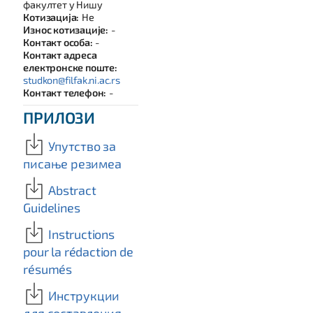
факултет у Нишу
Котизација:
Не
Износ котизације:
-
Контакт особа:
-
Контакт адреса
електронске поште:
studkon@filfak.ni.ac.rs
Контакт телефон:
-
ПРИЛОЗИ
Упутство за
писање резимеа
Abstract
Guidelines
Instructions
pour la rédaction de
résumés
Инструкции
для составления