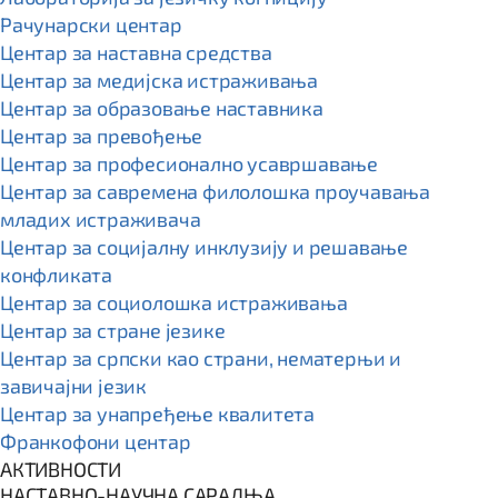
Рачунарски центар
Центар за наставна средства
Центар за медијска истраживања
Центар за образовање наставника
Центар за превођење
Центар за професионално усавршавање
Центар за савремена филолошка проучавања
младих истраживача
Центар за социјалну инклузију и решавање
конфликата
Центар за социолошка истраживања
Центар за стране језике
Центар за српски као страни, нематерњи и
завичајни језик
Центар за унапређење квалитета
Франкофони центар
АКТИВНОСТИ
НАСТАВНО-НАУЧНА САРАДЊА