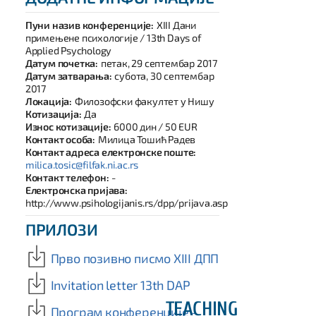
Пуни назив конференције:
XIII Дани
примењене психологије / 13th Days of
Applied Psychology
Датум почетка:
петак, 29 септембар 2017
Датум затварања:
субота, 30 септембар
2017
Локација:
Филозофски факултет у Нишу
Котизација:
Да
Износ котизације:
6000 дин / 50 EUR
Контакт особа:
Милица Тошић Радев
Контакт адреса електронске поште:
milica.tosic@filfak.ni.ac.rs
Контакт телефон:
-
Електронска пријава:
http://www.psihologijanis.rs/dpp/prijava.asp
ПРИЛОЗИ
Прво позивно писмо XIII ДПП
Invitation letter 13th DAP
TEACHING
Програм конференције -