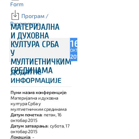
Form
Програм /
Programme
МАТЕРИЈАЛНА
И ДУХОВНА
16
КУЛТУРА СРБА
ОКТ
У
2015
МУЛТИЕТНИЧКИМ
СРЕДИНАМА
ДОДАТНЕ
ИНФОРМАЦИЈЕ
Пуни назив конференције:
Материјална и духовна
култура Срба у
мултиетничким срединама
Датум почетка:
петак, 16
октобар 2015
Датум затварања:
субота, 17
октобар 2015
Локација:
-