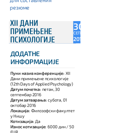
резюме
XII ДАНИ
30
ПРИМЕЊЕНЕ
СЕП
ПСИХОЛОГИЈЕ
2016
ДОДАТНЕ
ИНФОРМАЦИЈЕ
Пуни назив конференције:
XII
Дани примењене психологије
(12th Days of Applied Psychology)
Датум почетка:
петак, 30
септембар 2016
Датум затварања:
субота, 01
октобар 2016
Локација:
Филозофски факултет
у Нишу
Котизација:
Да
Износ котизације:
6000 дин / 50
EUR