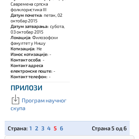
Савремена српска
фолклористика III
Датум почетка:
петак, 02
октобар 2015
Датум затварања:
субота,
03 октобар 2015
Локација:
Филозофски
факултет у Нишу
Котизација:
Не
Износ котизације:
-
Контакт особа:
-
Контакт адреса
електронске поште:
-
Контакт телефон:
-
ПРИЛОЗИ
Програм научног
скупа
1
2
3
4
5
6
Страна 5 од 6