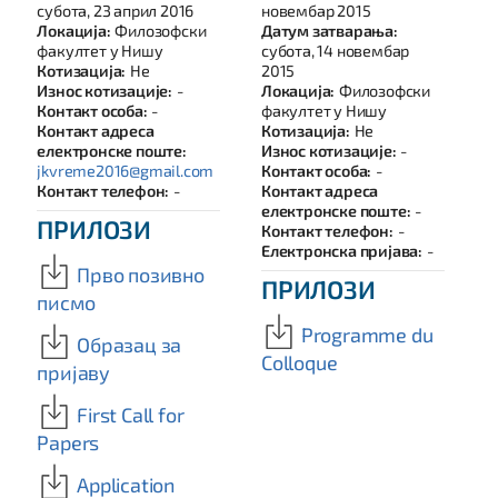
субота, 23 април 2016
новембар 2015
Локација:
Филозофски
Датум затварања:
факултет у Нишу
субота, 14 новембар
Котизација:
Не
2015
Износ котизације:
-
Локација:
Филозофски
Контакт особа:
-
факултет у Нишу
Контакт адреса
Котизација:
Не
електронске поште:
Износ котизације:
-
jkvreme2016@gmail.com
Контакт особа:
-
Контакт телефон:
-
Контакт адреса
електронске поште:
-
ПРИЛОЗИ
Контакт телефон:
-
Електронска пријава:
-
Прво позивно
ПРИЛОЗИ
писмо
Programme du
Образац за
Colloque
пријаву
First Call for
Papers
Application