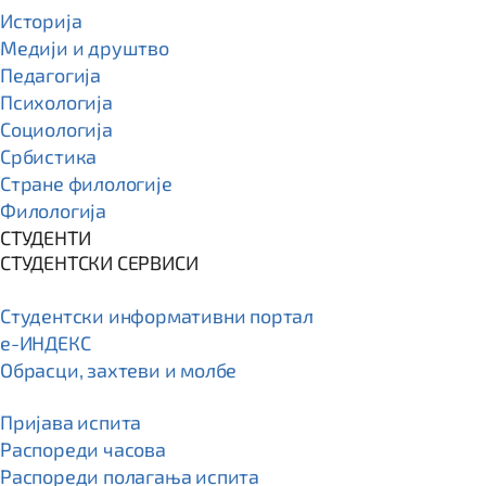
Историја
Медији и друштво
Педагогија
Психологија
Социологија
Србистика
Стране филологије
Филологија
СТУДЕНТИ
СТУДЕНТСКИ СЕРВИСИ
Студентски информативни портал
e-ИНДЕКС
Обрасци, захтеви и молбе
Пријава испита
Распореди часова
Распореди полагања испита