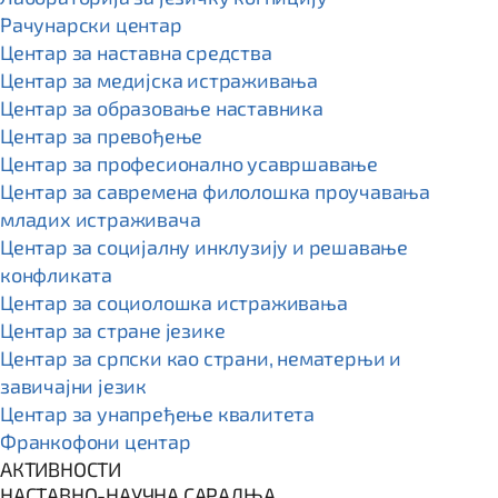
Рачунарски центар
Центар за наставна средства
Центар за медијска истраживања
Центар за образовање наставника
Центар за превођење
Центар за професионално усавршавање
Центар за савремена филолошка проучавања
младих истраживача
Центар за социјалну инклузију и решавање
конфликата
Центар за социолошка истраживања
Центар за стране језике
Центар за српски као страни, нематерњи и
завичајни језик
Центар за унапређење квалитета
Франкофони центар
АКТИВНОСТИ
НАСТАВНО-НАУЧНА САРАДЊА