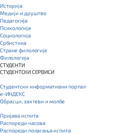
Историја
Медији и друштво
Педагогија
Психологија
Социологија
Србистика
Стране филологије
Филологија
СТУДЕНТИ
СТУДЕНТСКИ СЕРВИСИ
Студентски информативни портал
e-ИНДЕКС
Обрасци, захтеви и молбе
Пријава испита
Распореди часова
Распореди полагања испита