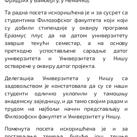
Фридрих у Бамбергу, у Немачкој.
Та радна посета искоришћена је и за сусрет са
студентима Филозофског факултета који који
су добили стипендије у оквиру програма
Еразмус плус да на датом универзитету
заврше текући семестар, а на основу
претходно успостављене сарадње датог
универзитета и Универзитета у Нишу
остварене у оквиру датог пројекта.
Делегација Универзитета у Нишу са
задовољством је констатовала да су се наши
студенти одлично уклопили у тамошњу
академску заједницу, и да тамо својим радом и
трудом на најбољи начин представљају и
Филозофски факултет и Универзитет у Нишу.
Поменута посета искоришћена је и за
постављање темеља будуће још тешње