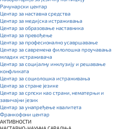
Рачунарски центар
Центар за наставна средства
Центар за медијска истраживања
Центар за образовање наставника
Центар за превођење
Центар за професионално усавршавање
Центар за савремена филолошка проучавања
младих истраживача
Центар за социјалну инклузију и решавање
конфликата
Центар за социолошка истраживања
Центар за стране језике
Центар за српски као страни, нематерњи и
завичајни језик
Центар за унапређење квалитета
Франкофони центар
АКТИВНОСТИ
НАСТАВНО-НАУЧНА САРАДЊА