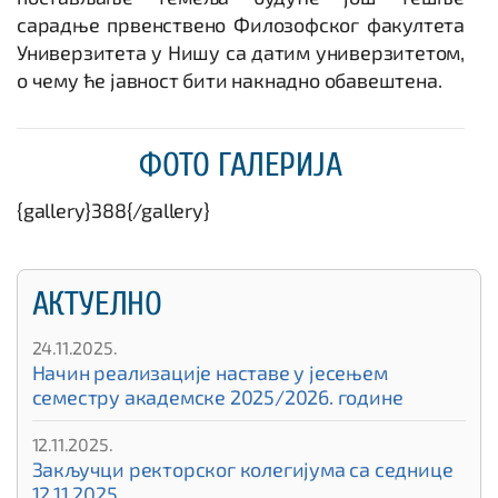
сарадње првенствено Филозофског факултета
Универзитета у Нишу са датим универзитетом,
о чему ће јавност бити накнадно обавештена.
ФОТО ГАЛЕРИЈА
{gallery}388{/gallery}
АКТУЕЛНО
24.11.2025.
Начин реализације наставе у јесењем
семестру академске 2025/2026. године
12.11.2025.
Закључци ректорског колегијума са седнице
12.11.2025.