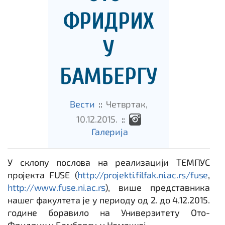
ФРИДРИХ
У
БАМБЕРГУ
Вести
::
Четвртак,
10.12.2015.
::
Галеријa
У склопу послова на реализацији ТЕМПУС
пројекта FUSE (
http://projekti.filfak.ni.ac.rs/fuse
,
http://www.fuse.ni.ac.rs
), више представника
нашег факултета је у периоду од 2. до 4.12.2015.
године боравило на Универзитету Ото-