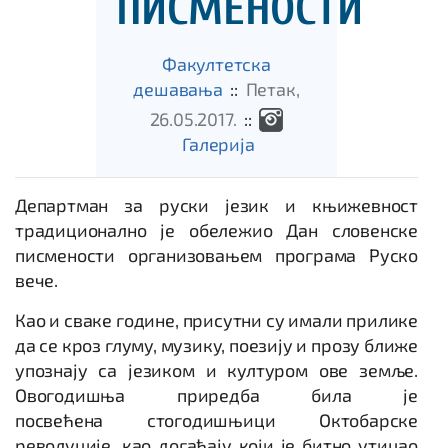
ПИСМЕНОСТИ
Факултетска
дешавања
::
Петак,
26.05.2017.
::
Галеријa
Департман за руски језик и књижевност
традиционално је обележио Дан словенске
писмености организовањем програма Руско
вече.
Као и сваке године, присутни су имали прилике
да се кроз глуму, музику, поезију и прозу ближе
упознају са језиком и културом ове земље.
Овогодишња приредба била је
посвећена стогодишњици Октобарске
револуције, као догађају који је битно утицао