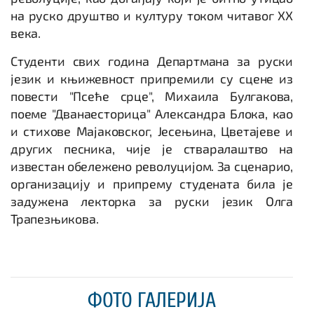
на руско друштво и културу током читавог XX
века.
Студенти свих година Департмана за руски
језик и књижевност припремили су сцене из
повести "Псеће срце", Михаила Булгакова,
поеме "Дванаесторица" Александра Блока, као
и стихове Мајаковског, Јесењина, Цветајеве и
других песника, чије је стваралаштво на
известан обележено револуцијом. За сценарио,
организацију и припрему студената била је
задужена лекторка за руски језик Олга
Трапезњикова.
ФОТО ГАЛЕРИЈА