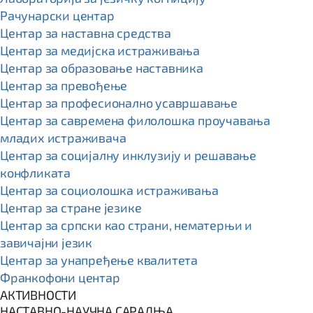
Рачунарски центар
Центар за наставна средства
Центар за медијска истраживања
Центар за образовање наставника
Центар за превођење
Центар за професионално усавршавање
Центар за савремена филолошка проучавања
младих истраживача
Центар за социјалну инклузију и решавање
конфликата
Центар за социолошка истраживања
Центар за стране језике
Центар за српски као страни, нематерњи и
завичајни језик
Центар за унапређење квалитета
Франкофони центар
АКТИВНОСТИ
НАСТАВНО-НАУЧНА САРАДЊА