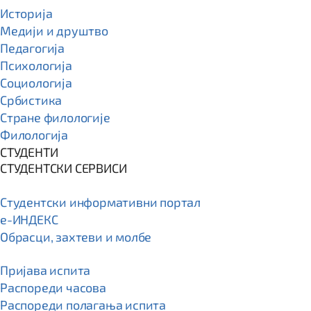
Историја
Медији и друштво
Педагогија
Психологија
Социологија
Србистика
Стране филологије
Филологија
СТУДЕНТИ
СТУДЕНТСКИ СЕРВИСИ
Студентски информативни портал
e-ИНДЕКС
Обрасци, захтеви и молбе
Пријава испита
Распореди часова
Распореди полагања испита