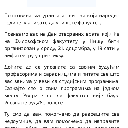
Поштовани матуранти и сви они који наредне
године планирате да упишете факултет,
Позивамо вас на Дан отворених врата који ће
на Филозофском факултету у Нишу бити
организован у среду, 21. децембра, у 19 сати у
амфитеатру у приземљу.
Дођите да се упознате са својим будућим
професорима и сарадницима и питате све што
вас занима у вези са студијским програмима.
Сазнајте све о свим програмима на једном
месту. Уверите се да факултет није баук.
Упознајте будуће колеге.
Ту смо да вам помогнемо да разрешите све
недоумице, да вам помогнемо да направите
прави избор, да вам што више олакшамо