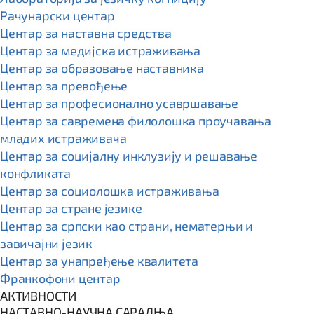
Рачунарски центар
Центар за наставна средства
Центар за медијска истраживања
Центар за образовање наставника
Центар за превођење
Центар за професионално усавршавање
Центар за савремена филолошка проучавања
младих истраживача
Центар за социјалну инклузију и решавање
конфликата
Центар за социолошка истраживања
Центар за стране језике
Центар за српски као страни, нематерњи и
завичајни језик
Центар за унапређење квалитета
Франкофони центар
АКТИВНОСТИ
НАСТАВНО-НАУЧНА САРАДЊА