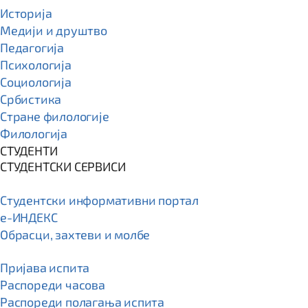
Историја
Медији и друштво
Педагогија
Психологија
Социологија
Србистика
Стране филологије
Филологија
СТУДЕНТИ
СТУДЕНТСКИ СЕРВИСИ
Студентски информативни портал
e-ИНДЕКС
Обрасци, захтеви и молбе
Пријава испита
Распореди часова
Распореди полагања испита