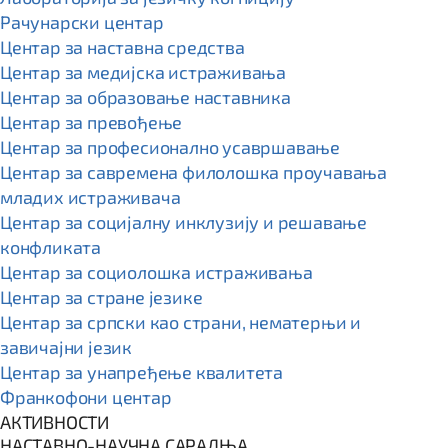
Рачунарски центар
Центар за наставна средства
Центар за медијска истраживања
Центар за образовање наставника
Центар за превођење
Центар за професионално усавршавање
Центар за савремена филолошка проучавања
младих истраживача
Центар за социјалну инклузију и решавање
конфликата
Центар за социолошка истраживања
Центар за стране језике
Центар за српски као страни, нематерњи и
завичајни језик
Центар за унапређење квалитета
Франкофони центар
АКТИВНОСТИ
НАСТАВНО-НАУЧНА САРАДЊА