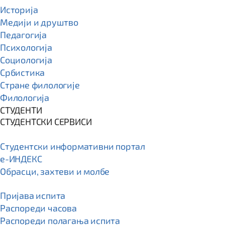
Историја
Медији и друштво
Педагогија
Психологија
Социологија
Србистика
Стране филологије
Филологија
СТУДЕНТИ
СТУДЕНТСКИ СЕРВИСИ
Студентски информативни портал
e-ИНДЕКС
Обрасци, захтеви и молбе
Пријава испита
Распореди часова
Распореди полагања испита