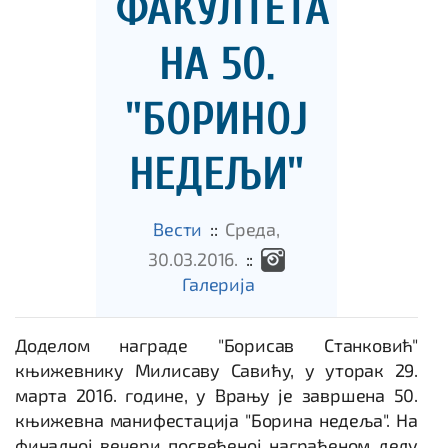
ФАКУЛТЕТА
НА 50.
"БОРИНОЈ
НЕДЕЉИ"
Вести
::
Среда,
30.03.2016.
::
Галеријa
Доделом награде "Борисав Станковић"
књижевнику Милисаву Савићу, у уторак 29.
марта 2016. године, у Врању је завршена 50.
књижевна манифестација "Борина недеља". На
финалној вечери посвећеној награђеном делу