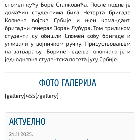
спомен кућу Боре Станковића. После подне је
домаћин студентима била Четврта бригада
Копнене војске Србије и њен командант,
бригадни генерал Зоран Лубура. Том приликом
студенти су обишли Спомен собу бригаде и
уживали у војничком ручку. Присуствовањем
на затварању „Борине недеље“ окончана је и
једнодневна студентска посета југу Србије.
ФОТО ГАЛЕРИЈА
{gallery}455{/gallery}
АКТУЕЛНО
24.11.2025.