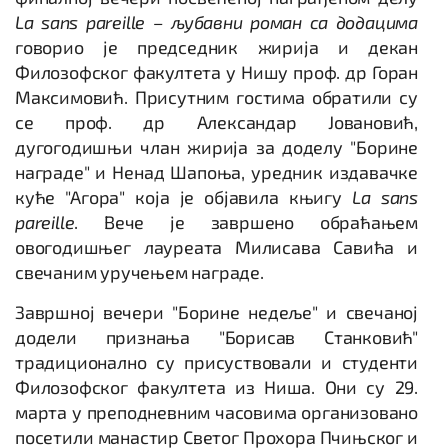
La sans pareille – љубавни роман са додацима
говорио је председник жирија и декан
Филозофског факултета у Нишу проф. др Горан
Максимовић. Присутним гостима обратили су
се проф. др Александар Јовановић,
дугогодишњи члан жирија за доделу "Борине
награде" и Ненад Шапоња, уредник издавачке
куће "Агора" која је објавила књигу
La sans
pareille
. Вече је завршено обраћањем
овогодишњег лауреата Милисава Савића и
свечаним уручењем награде.
Завршној вечери "Борине недеље" и свечаној
додели признања "Борисав Станковић"
традиционално су присуствовали и студенти
Филозофског факултета из Ниша. Они су 29.
марта у преподневним часовима организовано
посетили манастир Светог Прохора Пчињског и