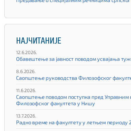
Предавање о специјалним речницима српског 
НАЈЧИТАНИЈЕ
12.6.2026.
Обавештење за јавност поводом усвајања туж
8.6.2026.
Саопштење руководства Филозофског факулте
11.6.2026.
Саопштење поводом поступка пред Управним су
Филозофског факултета у Нишу
13.7.2026.
Радно време на факултету у летњем периоду 2