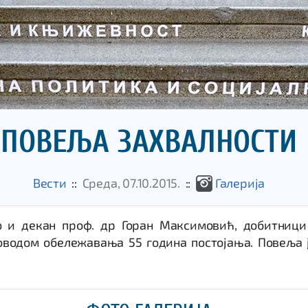
ПОВЕЉА ЗАХВАЛНОСТИ
Вести
::
Среда, 07.10.2015.
::
Галеријa
о и декан проф. др Горан Максимовић, добитниц
водом обележавања 55 година постојања. Повеља 