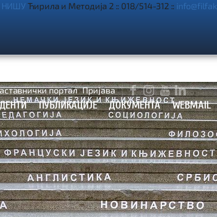
 НИШУ
Ћирила и Методија 2 :: 018/514-312 ::
info@filfak

аставнички портал
Пријава



УДЕНТИ
ПУБЛИКАЦИЈЕ
ДОКУМЕНТА
WEBMAIL