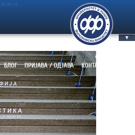
.ni.ac.rs
▲
БЛОГ
ПРИЈАВА / OДЈАВА
КОНТАКТ