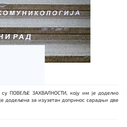
и су ПОВЕЉЕ ЗАХВАЛНОСТИ, коју им је доделио
је додељена за изузетан допринос сарадњи две