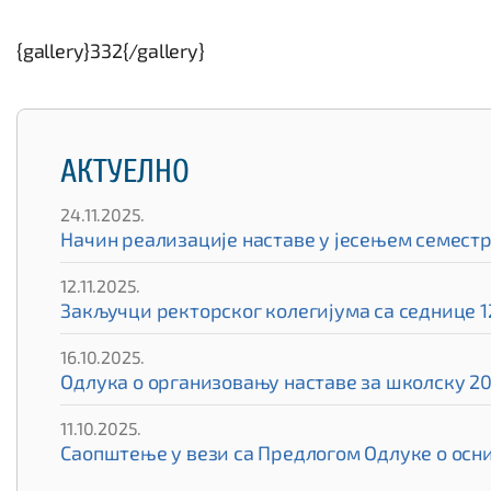
{gallery}332{/gallery}
АКТУЕЛНО
24.11.2025.
Начин реализације наставе у јесењем семест
12.11.2025.
Закључци ректорског колегијума са седнице 12
16.10.2025.
Одлука о организовању наставе за школску 20
11.10.2025.
Саопштење у вези са Предлогом Одлуке о ос