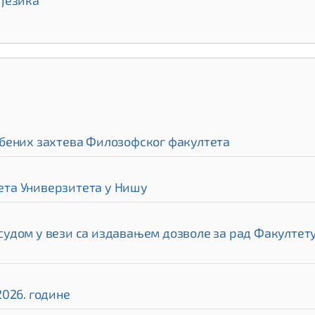
језика
бених захтева Филозофског факултета
та Универзитета у Нишу
дом у вези са издавањем дозволе за рад Факултету 
026. године