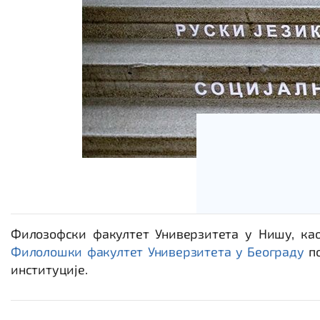
Филозофски факултет Универзитета у Нишу, ка
Филолошки факултет Универзитета у Београду
по
институције.