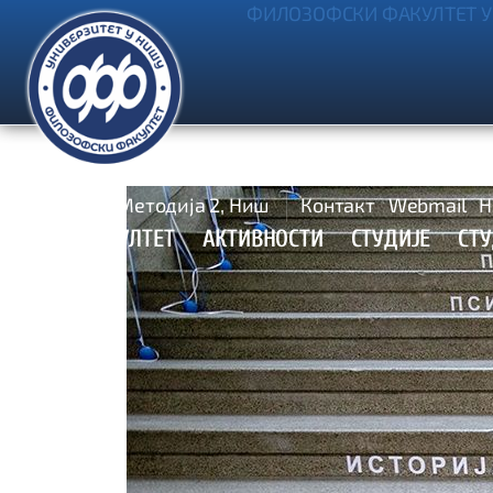
ФИЛОЗОФСКИ ФАКУЛТЕТ У
Ћирила и Методија 2, Ниш
Контакт
Webmail
Н
УПИС
ФАКУЛТЕТ
АКТИВНОСТИ
СТУДИЈЕ
СТ