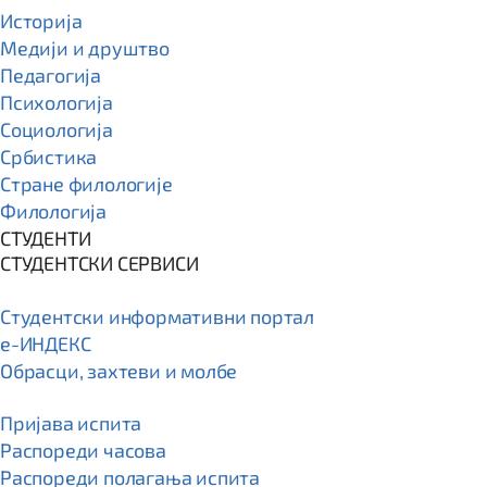
Историја
Медији и друштво
Педагогија
Психологија
Социологија
Србистика
Стране филологије
Филологија
СТУДЕНТИ
СТУДЕНТСКИ СЕРВИСИ
Студентски информативни портал
e-ИНДЕКС
Обрасци, захтеви и молбе
Пријава испита
Распореди часова
Распореди полагања испита