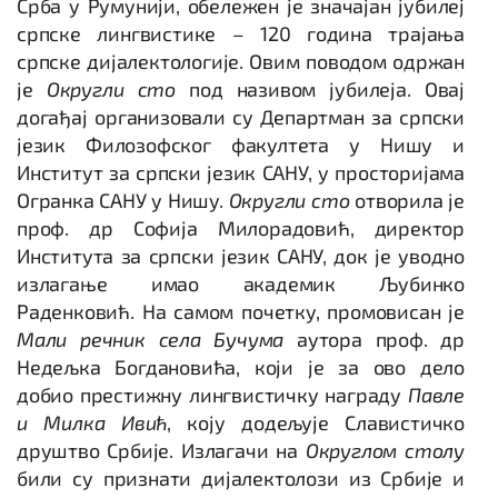
Срба у Румунији, обележен је значајан јубилеј
српске лингвистике – 120 година трајања
српске дијалектологије. Овим поводом одржан
је
Округли сто
под називом јубилеја. Овај
догађај организовали су Департман за српски
језик Филозофског факултета у Нишу и
Институт за српски језик САНУ, у просторијама
Огранка САНУ у Нишу.
Округли сто
отворила је
проф. др Софија Милорадовић, директор
Института за српски језик САНУ, док је уводно
излагање имао академик Љубинко
Раденковић. На самом почетку, промовисан је
Мали речник села Бучума
аутора проф. др
Недељка Богдановића, који је за ово дело
добио престижну лингвистичку награду
Павле
и Милка Ивић
, коју додељује Славистичко
друштво Србије. Излагачи на
Округлом столу
били су признати дијалектолози из Србије и