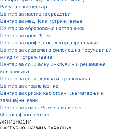
Рачунарски центар
Центар за наставна средства
Центар за медијска истраживања
Центар за образовање наставника
Центар за превођење
Центар за професионално усавршавање
Центар за савремена филолошка проучавања
младих истраживача
Центар за социјалну инклузију и решавање
конфликата
Центар за социолошка истраживања
Центар за стране језике
Центар за српски као страни, нематерњи и
завичајни језик
Центар за унапређење квалитета
Франкофони центар
АКТИВНОСТИ
НАСТАВНО-НАУЧНА САРАДЊА