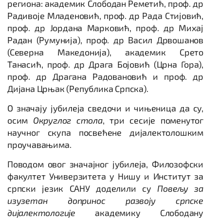
региона: академик Слободан Реметић, проф. др
Радивоје Младеновић, проф. др Рада Стијовић,
проф. др Јордана Марковић, проф. др Михај
Радан (Румунија), проф. др Васил Дрвошанов
(Северна Македонија), академик Срето
Танасић, проф. др Драга Бојовић (Црна Гора),
проф. др Драгана Радовановић и проф. др
Дијана Црњак (Република Српска).
О значају јубилеја сведочи и чињеница да су,
осим
Округлог стола
, три сесије поменутог
научног скупа посвећене дијалектолошким
проучавањима.
Поводом овог значајног јубилеја, Филозофски
факултет Универзитета у Нишу и Институт за
српски језик САНУ доделили су
Повељу за
изузетан допринос развоју српске
дијалектологије
академику Слободану