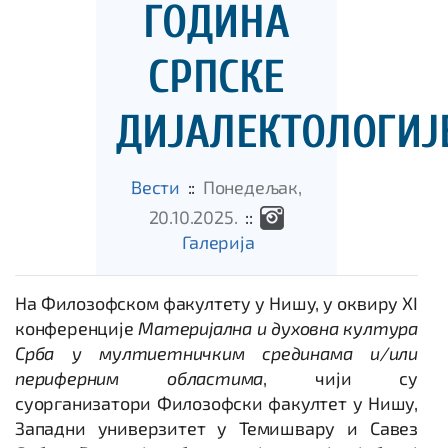
ГОДИНА
СРПСКЕ
ДИЈАЛЕКТОЛОГИЈ
Вести
::
Понедељак,
20.10.2025.
::
Галеријa
На Филозофском факултету у Нишу, у оквиру XI
конференције
Материјална и духовна култура
Срба у мултиетничким срединама и/или
периферним областима
, чији су
суорганизатори Филозофски факултет у Нишу,
Западни универзитет у Темишвару и Савез