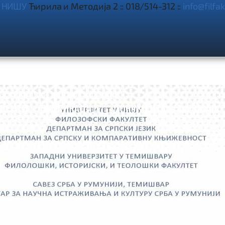
 НИШУ
Ћирила и Методија 2 :: 018/514-312 ::
info@filfak

аставнички портал
Пријава



УДЕНТИ
ПУБЛИКАЦИЈЕ
ДОКУМЕНТА
WEBMAIL