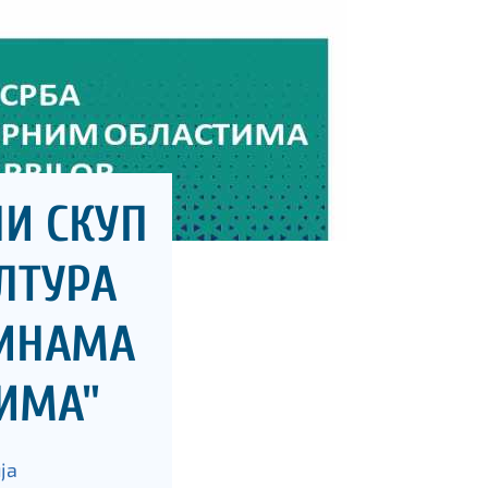
И СКУП
ЛТУРА
ДИНАМА
ИМА"
јa