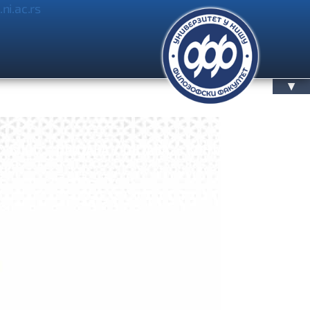
.ni.ac.rs
▲
БЛОГ
ПРИЈАВА / OДЈАВА
КОНТАКТ