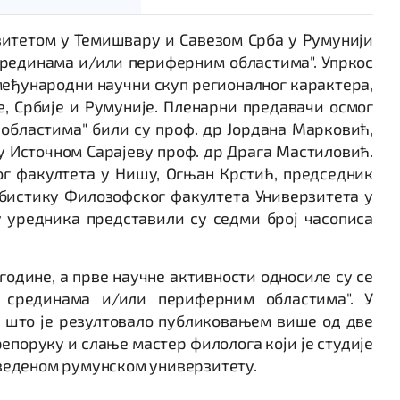
итетом у Темишвару и Савезом Срба у Румунији
срединама и/или периферним областима". Упркос
 међународни научни скуп регионалног карактера,
е, Србије и Румуније. Пленарни предавачи осмог
областима" били су проф. др Јордана Марковић,
у Источном Сарајеву проф. др Драга Мастиловић.
г факултета у Нишу, Огњан Крстић, председник
рбистику Филозофског факултета Универзитета у
у уредника представили су седми број часописа
године, а прве научне активности односиле су се
 срединама и/или периферним областима". У
 што је резултовало публиковањем више од две
епоруку и слање мастер филолога који је студије
аведеном румунском универзитету.