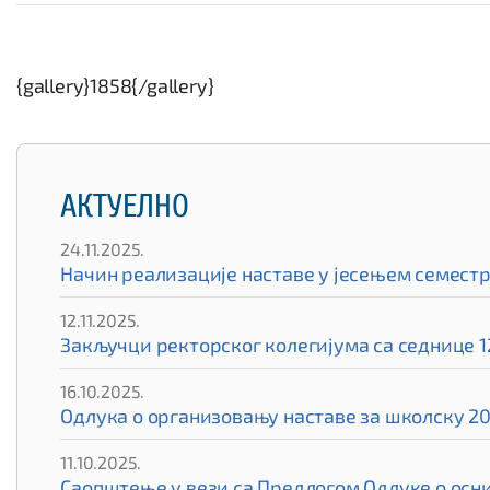
{gallery}1858{/gallery}
АКТУЕЛНО
24.11.2025.
Начин реализације наставе у јесењем семест
12.11.2025.
Закључци ректорског колегијума са седнице 12
16.10.2025.
Одлука о организовању наставе за школску 20
11.10.2025.
Саопштење у вези са Предлогом Одлуке о ос