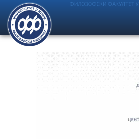
ФИЛОЗОФСКИ ФАКУЛТЕТ У
Ћирила и Методија 2, Ниш
Контакт
Webmail
Н
УПИС
ФАКУЛТЕТ
АКТИВНОСТИ
СТУДИЈЕ
СТ