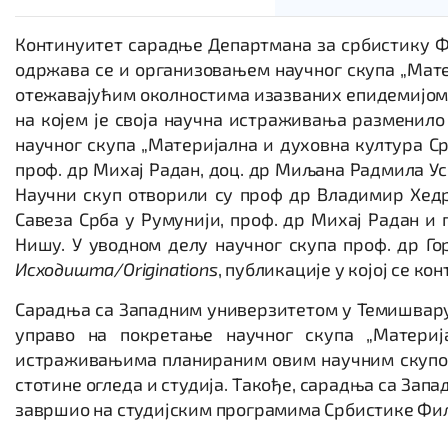
Континуитет сарадње Департмана за србистику Ф
одржава се и организовањем научног скупа „Мате
отежавајућим околностима изазваних епидемијом, 1
на којем је своја научна истраживања разменило
научног скупа „Материјална и духовна култура С
проф. др Михај Радан, доц. др Миљана Радмила Ус
Научни скуп отворили су проф др Владимир Хедр
Савеза Срба у Румунији, проф. др Михај Радан и
Нишу. У уводном делу научног скупа проф. др Го
Исходишта/
Originations
, публикације у којој се к
Сарадња са Западним универзитетом у Темишвару и
управо на покретање научног скупа „Материј
истраживањима планираним овим научним скупом 
стотине огледа и студија. Такође, сарадња са Зап
завршио на студијским програмима Србистике Фил