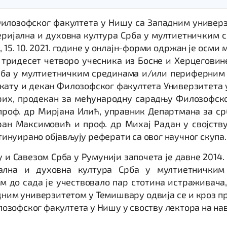
илозофског факултета у Нишу са Западним универз
ријална и духовна култура Срба у мултиетничким 
5. 10. 2021. године у онлајн-форми одржан је осми
 тридесет четворо учесника из Босне и Херцеговин
рба у мултиетничким срединама и/или периферним 
кату и декан Филозофског факултета Универзитета 
их, продекан за међународну сарадњу Филозофско
 проф. др Мирјана Илић, управник Департмана за с
ран Максимовић и проф. др Михај Радан у својств
онтинуирано објављују реферати са овог научног скупа.
 Савезом Срба у Румунији започета је давне 2014. 
ална и духовна култура Срба у мултиетничким
до сада је учествовало пар стотина истраживача,
адним универзитетом у Темишвару одвија се и кроз пр
озофског факултета у Нишу у своству лектора на н