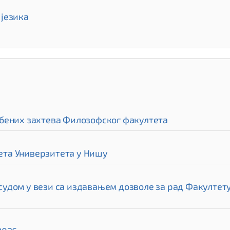
језика
бених захтева Филозофског факултета
та Универзитета у Нишу
дом у вези са издавањем дозволе за рад Факултету 