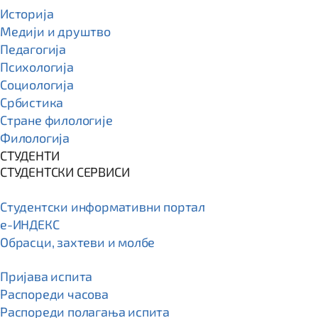
Историја
Медији и друштво
Педагогија
Психологија
Социологија
Србистика
Стране филологије
Филологија
СТУДЕНТИ
СТУДЕНТСКИ СЕРВИСИ
Студентски информативни портал
e-ИНДЕКС
Обрасци, захтеви и молбе
Пријава испита
Распореди часова
Распореди полагања испита