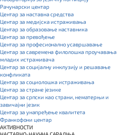
Рачунарски центар
Центар за наставна средства
Центар за медијска истраживања
Центар за образовање наставника
Центар за превођење
Центар за професионално усавршавање
Центар за савремена филолошка проучавања
младих истраживача
Центар за социјалну инклузију и решавање
конфликата
Центар за социолошка истраживања
Центар за стране језике
Центар за српски као страни, нематерњи и
завичајни језик
Центар за унапређење квалитета
Франкофони центар
АКТИВНОСТИ
НАСТАВНО-НАУЧНА САРАДЊА