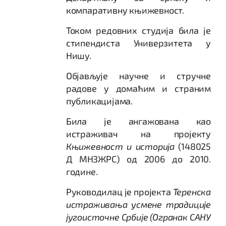
компаративну књижевност.
Током редовних студија била је
стипендиста Универзитета у
Нишу.
Објављује научне и стручне
радове у домаћим и страним
публикацијама.
Била је ангажована као
истраживач на пројекту
Књижевност и историја
(148025
Д МНЗЖРС) од 2006 до 2010.
године.
Руководилац је пројекта
Теренска
истраживања усмене традиције
југоисточне Србије
(Огранак САНУ