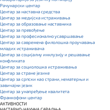
Рачунарски центар
Центар за наставна средства
Центар за медијска истраживања
Центар за образовање наставника
Центар за превођење
Центар за професионално усавршавање
Центар за савремена филолошка проучавања
младих истраживача
Центар за социјалну инклузију и решавање
конфликата
Центар за социолошка истраживања
Центар за стране језике
Центар за српски као страни, нематерњи и
завичајни језик
Центар за унапређење квалитета
Франкофони центар
АКТИВНОСТИ
НАСТАВНО-НАУЧНА САРАДЊА