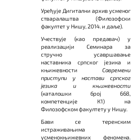
Уређује Дигитални архив усменог
стваралаштва (Филозофски
факултет у Нишу, 2014. и даље).
Учествује (као предавач) у
реализацији Семинара за
стручно усавршавање
наставника српског језика и
књижевности
Савремени
приступи у настави српског
језика и књижевности
(каталошки број 668,
компетенције К1) на
Филозофском факултету у Нишу.
Бави се теренским
истраживањима
усменокњижевних феномена.