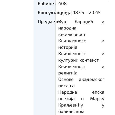
Кабинет
408
Консултације
Среда, 18.45 – 20.45
Предмети
Вук Караџић и
народна
књижевност
Књижевност и
историја
Књижевност и
културни контекст
Књижевност и
религија
Основе академског
писања
Народна епска
поезија о Марку
Краљевићу у
балканском