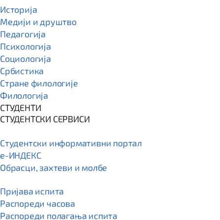
Историја
Медији и друштво
Педагогија
Психологија
Социологија
Србистика
Стране филологије
Филологија
СТУДЕНТИ
СТУДЕНТСКИ СЕРВИСИ
Студентски информативни портал
e-ИНДЕКС
Обрасци, захтеви и молбе
Пријава испита
Распореди часова
Распореди полагања испита