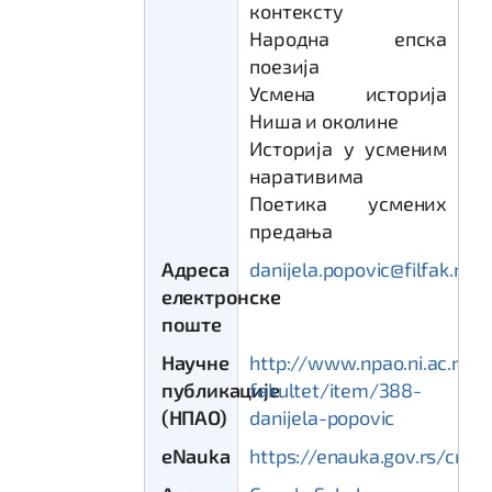
контексту
Народна епска
поезија
Усмена историја
Ниша и околине
Историја у усменим
наративима
Поетика усмених
предања
Адреса
danijela.popovic@filfak.ni.ac
електронске
поште
Научне
http://www.npao.ni.ac.rs/fi
публикације
fakultet/item/388-
(НПАО)
danijela-popovic
eNauka
https://enauka.gov.rs/cris/