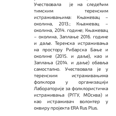
Учествовала је на следећим
тимским теренским
истраживањима: Књажевац –
околина, 2013.; Књажевац –
околина, 2014. године; Књажевац
– околина, Заплање 2016. године
и даље. Теренска истраживања
на простору Рибарска Бање и
околине (2015. и даље), као и
Заплања (2014. и даље) обавља
самостално. Учествовала је у
теренским истраживањима
фолклора у организацији
Лабораторије за фолклористичка
истраживања (РГГУ, МОсква) и
као истраживач волонтер у
оквиру пројекта ERA Rus Plus.