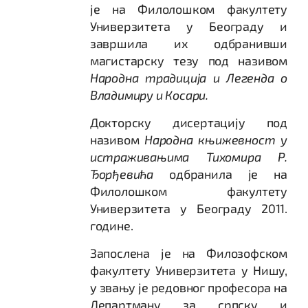
је на Филолошком факултету
Универзитета у Београду и
завршила их одбранивши
магистарску тезу под називом
Народна традиција и Легенда о
Владимиру и Косари
.
Докторску дисертацију под
називом
Народна књижевност у
истраживањима Тихомира Р.
Ђорђевића
одбранила је на
Филолошком факултету
Универзитета у Београду 2011.
године.
Запослена је на Филозофском
факултету Универзитета у Нишу,
у звању је редовног професора на
Департману за српску и