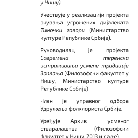
у Нишу).
Учествује у реализацији пројекта
очувања угрожених дијалеката
Тимочки говори
(Министарство
културе Републике Србије).
Руководилац је пројекта
Савремена теренска
истраживања усмене традиције
Заплања
(Филозофски факултет у
Нишу, Министарство културе
Републике Србије)
Члан је управног одбора
Удружења фолклориста Србије.
Уређује Aрхив усменог
стваралаштва (Филозофски
факултет у Нишу, 2013 и даље).