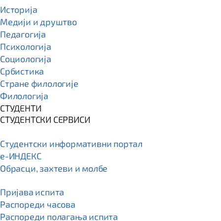
Историја
Медији и друштво
Педагогија
Психологија
Социологија
Србистика
Стране филологије
Филологија
СТУДЕНТИ
СТУДЕНТСКИ СЕРВИСИ
Студентски информативни портал
e-ИНДЕКС
Обрасци, захтеви и молбе
Пријава испита
Распореди часова
Распореди полагања испита