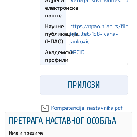
електронске
поште
Научне
https://npao.ni.ac.rs/filozof
публикације
fakultet/158-ivana-
(НПАО)
jankovic
Академски
ORCID
профили
ПРИЛОЗИ
Kompetencije_nastavnika.pdf
ПРЕТРАГА НАСТАВНОГ ОСОБЉА
Име и презиме