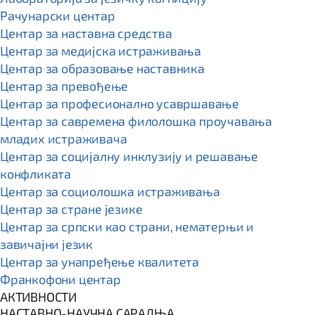
Рачунарски центар
Центар за наставна средства
Центар за медијска истраживања
Центар за образовање наставника
Центар за превођење
Центар за професионално усавршавање
Центар за савремена филолошка проучавања
младих истраживача
Центар за социјалну инклузију и решавање
конфликата
Центар за социолошка истраживања
Центар за стране језике
Центар за српски као страни, нематерњи и
завичајни језик
Центар за унапређење квалитета
Франкофони центар
АКТИВНОСТИ
НАСТАВНО-НАУЧНА САРАДЊА