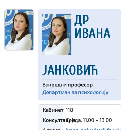
ДР
ИВАНА
ЈАНКОВИЋ
ванредни професор
Департман за психологију
Кабинет
118
Консултације
Среда, 11.00 – 13.00
Адреса
ivana.jankovic@filfak.ni.ac.r