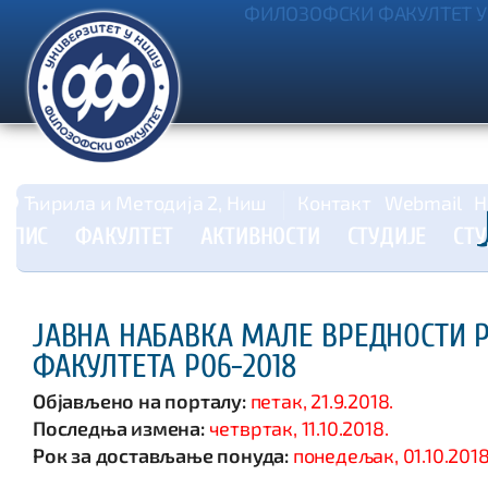
ФИЛОЗОФСКИ ФАКУЛТЕТ У
Ћирила и Методија 2, Ниш
Контакт
Webmail
Н
УПИС
ФАКУЛТЕТ
АКТИВНОСТИ
СТУДИЈЕ
СТ
ЈАВНА НАБАВКА МАЛЕ ВРЕДНОСТИ 
ФАКУЛТЕТА Р06-2018
Објављено на порталу:
петак, 21.9.2018.
Последња измена:
четвртак, 11.10.2018.
Рок за достављање понуда:
понедељак, 01.10.2018