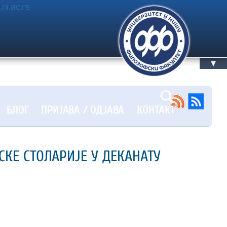
.ni.ac.rs
▲
БЛОГ
ПРИЈАВА / OДЈАВА
КОНТАКТ
КЕ СТОЛАРИЈЕ У ДЕКАНАТУ