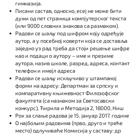
гимназија.
Писани састав, односно, есеј не може бити
дужи од пет страница компјутерског текста
(или 9000 словних знакова са размаком).
Радови се шаљу под шифром коју одређује
аутор, а у посебној коверти која се доставља
заједно уз рад треба да стоји решење шифре
као и подаци о аутору – име и презиме
аутора, назив школе, разред, адреса, контакт
телефон и имејл адреса
Радови се шаљу искључиво у штампаној
форми на адресу: Департман за српску и
компаративну књижевност Филозофског
факултета (са назнаком за Светосавски
конкурс), Ћирила и Методија 2, 18000, Ниш
Рок за слање радова је 15. јануар 2017. године
О најбољим радовима (прво, друго и треће
место) одлучиваће Комисија у саставу: др