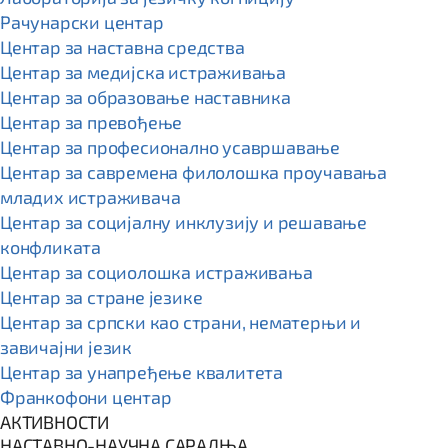
Рачунарски центар
Центар за наставна средства
Центар за медијска истраживања
Центар за образовање наставника
Центар за превођење
Центар за професионално усавршавање
Центар за савремена филолошка проучавања
младих истраживача
Центар за социјалну инклузију и решавање
конфликата
Центар за социолошка истраживања
Центар за стране језике
Центар за српски као страни, нематерњи и
завичајни језик
Центар за унапређење квалитета
Франкофони центар
АКТИВНОСТИ
НАСТАВНО-НАУЧНА САРАДЊА