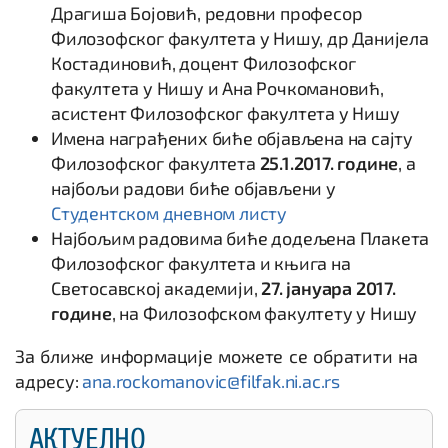
Драгиша Бојовић, редовни професор
Филозофског факултета у Нишу, др Данијела
Костадиновић, доцент Филозофског
факултета у Нишу и Ана Рочкомановић,
асистент Филозофског факултета у Нишу
Имена награђених биће објављена на сајту
Филозофског факултета
25.1.2017. године
, а
најбољи радови биће објављени у
Студентском дневном листу
Најбољим радовима биће додељена Плакета
Филозофског факултета и књига на
Светосавској академији,
27. јануара 2017.
године
, на Филозофском факултету у Нишу
За ближе информације можете се обратити на
адресу:
ana.rockomanovic@filfak.ni.ac.rs
АКТУЕЛНО