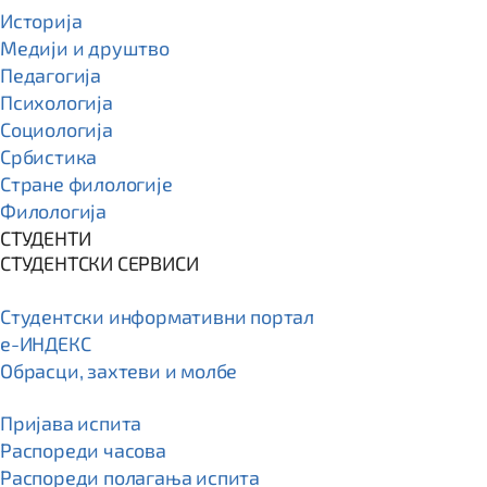
Историја
Медији и друштво
Педагогија
Психологија
Социологија
Србистика
Стране филологије
Филологија
СТУДЕНТИ
СТУДЕНТСКИ СЕРВИСИ
Студентски информативни портал
e-ИНДЕКС
Обрасци, захтеви и молбе
Пријава испита
Распореди часова
Распореди полагања испита