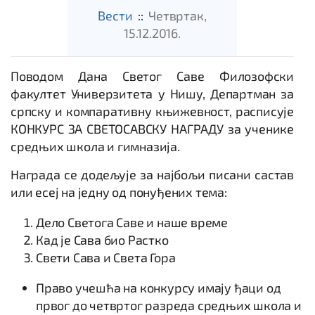
Вести
::
Четвртак,
15.12.2016.
Поводом Дана Светог Саве Филозофски
факултет Универзитета у Нишу, Департман за
српску и компаративну књижевност, расписује
КОНКУРС ЗА СВЕТОСАВСКУ НАГРАДУ за ученике
средњих школа и гимназија.
Награда се додељује за најбољи писани састав
или есеј на једну од понуђених тема:
Дело Светога Саве и наше време
Кад је Сава био Растко
Свети Сава и Света Гора
Право учешћа на конкурсу имају ђаци од
првог до четвртог разреда средњих школа и