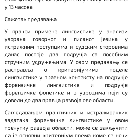
у 13 часова
Сажетак предавања
У пракси примене лингвистике у анализи
узорака говорног и писаног језика у
истражним поступцима и судским споровима
данас постоје два подручја са посебним
стручним удружењима. У овом предавању се
расправља о критеријумима поделе
лингвистике у правном контексту на подручје
форензичке лингвистике и подручје
форензичке фонетике и о узроцима који су
довели до два правца развоја ове области.
Сагледавањем практичних и истраживачких
задатака форензичке лингвистике у овом
тренутку развоја области, може се закључити
да је основни критеријум према коме се неки