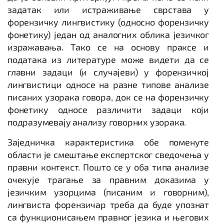
задатак или истраживање сврстава у
форензичку лингвистику (односно форензичку
фонетику) један од аналогних облика језичког
изражавања. Тако се на основу праксе и
података из литературе може видети да се
главни задаци (и случајеви) у форензичкој
лингвистици односе на разне типове анализе
писаних узорака говора, док се на форензичку
фонетику односе различити задаци који
подразумевају анализу говорних узорака.
Заједничка карактеристика обе поменуте
области је смештање експертског сведочења у
правни контекст. Пошто се у оба типа анализе
очекује трагање за правним доказима у
језичким узорцима (писаним и говорним),
лингвиста форензичар треба да буде упознат
са функционисањем правног језика и његових