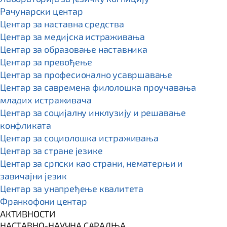
Рачунарски центар
Центар за наставна средства
Центар за медијска истраживања
Центар за образовање наставника
Центар за превођење
Центар за професионално усавршавање
Центар за савремена филолошка проучавања
младих истраживача
Центар за социјалну инклузију и решавање
конфликата
Центар за социолошка истраживања
Центар за стране језике
Центар за српски као страни, нематерњи и
завичајни језик
Центар за унапређење квалитета
Франкофони центар
АКТИВНОСТИ
НАСТАВНО-НАУЧНА САРАДЊА