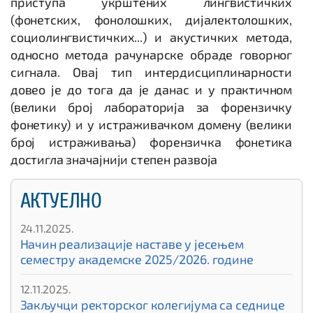
приступа укрштених лингвистичких
(фонетских, фонолошких, дијалектолошких,
социолингвистичких...) и акустичких метода,
односно метода рачунарске обраде говорног
сигнала. Овај тип интердисциплинарности
довео је до тога да је данас и у практичном
(велики број лабораторија за форензичку
фонетику) и у истраживачком домену (велики
број истраживања) форензичка фонетика
достигла значајнији степен развоја
АКТУЕЛНО
24.11.2025.
Начин реализације наставе у јесењем
семестру академске 2025/2026. године
12.11.2025.
Закључци ректорског колегијума са седнице