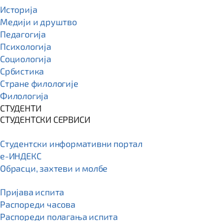
Историја
Медији и друштво
Педагогија
Психологија
Социологија
Србистика
Стране филологије
Филологија
СТУДЕНТИ
СТУДЕНТСКИ СЕРВИСИ
Студентски информативни портал
e-ИНДЕКС
Обрасци, захтеви и молбе
Пријава испита
Распореди часова
Распореди полагања испита