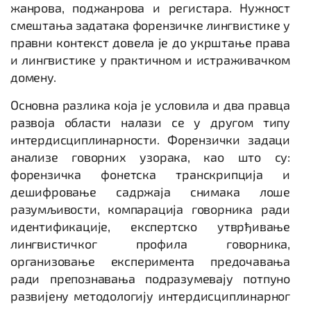
жанрова, поджанрова и регистара. Нужност
смештања задатака форензичке лингвистике у
правни контекст довела је до укрштање права
и лингвистике у практичном и истраживачком
домену.
Основна разлика која је условила и два правца
развоја области налази се у другом типу
интердисциплинарности. Форензички задаци
анализе говорних узорака, као што су:
форензичка фонетска транскрипција и
дешифровање садржаја снимака лоше
разумљивости, компарација говорника ради
идентификације, експертско утврђивање
лингвистичког профила говорника,
организовање експеримента предочавања
ради препознавања подразумевају потпуно
развијену методологију интердисциплинарног