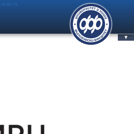
.ni.ac.rs
▲
БЛОГ
ПРИЈАВА / OДЈАВА
КОНТАКТ