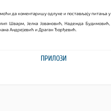
 моћи да коментаришу одлуке и постављају питања у 
илип Шварм, Јелка Јовановић, Надежда Будимовић
жана Андрејевић и Драган Ђорђевић.
ПРИЛОЗИ