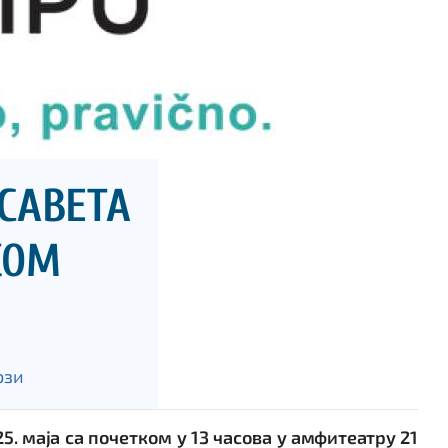
САВЕТА
КОМ
ози
25. маја са почетком у 13 часова у амфитеатру 21