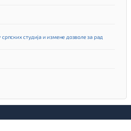
српских студија и измене дозволе за рад
Врх стране
нтски портал
Публикације
Алумни