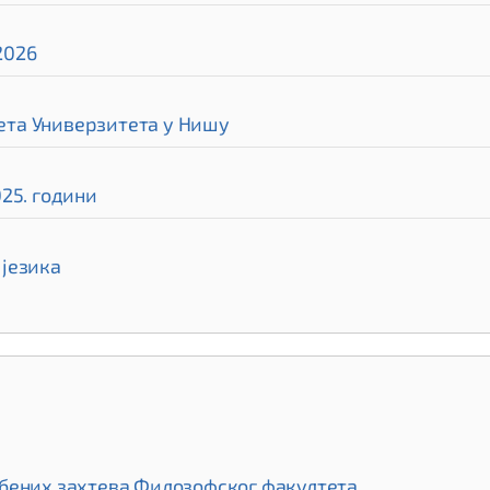
2026
та Универзитета у Нишу
25. години
језика
бених захтева Филозофског факултета