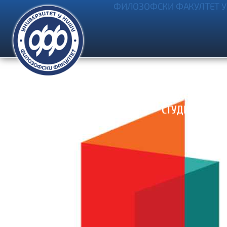
ФИЛОЗОФСКИ ФАКУЛТЕТ У
Ћирила и Методија 2, Ниш
Контакт
Webmail
Н
УПИС
ФАКУЛТЕТ
АКТИВНОСТИ
СТУДИЈЕ
СТ