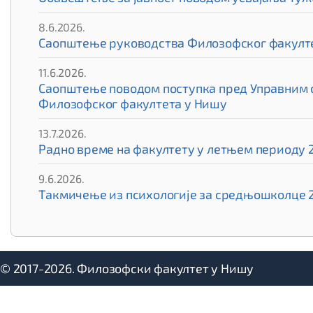
8.6.2026.
Саопштење руководства Филозофског факулте
11.6.2026.
Саопштење поводом поступка пред Управним су
Филозофског факултета у Нишу
13.7.2026.
Радно време на факултету у летњем периоду 2
9.6.2026.
Такмичење из психологије за средњошколце 
© 2017-2026. Филозофски факултет у Нишу
авном особљу и службама Факултета.