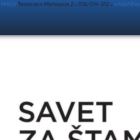
 НИШУ
Ћирила и Методија 2 :: 018/514-312 ::
info@filfak

аставнички портал
Пријава



УДЕНТИ
ПУБЛИКАЦИЈЕ
ДОКУМЕНТА
WEBMAIL