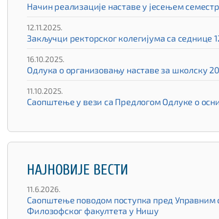
Начин реализације наставе у јесењем семест
12.11.2025.
Закључци ректорског колегијума са седнице 12
16.10.2025.
Одлука о организовању наставе за школску 20
11.10.2025.
Саопштење у вези са Предлогом Одлуке о ос
НАЈНОВИЈЕ ВЕСТИ
11.6.2026.
Саопштење поводом поступка пред Управним су
Филозофског факултета у Нишу