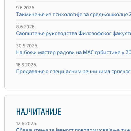
9.6.2026.
Такмичење из психологије за средњошколце 
8.6.2026.
Саопштење руководства Филозофског факулте
30.5.2026.
Најбољи мастер радови на МАС србистике у 20
16.5.2026.
Предавање о специјалним речницима српског 
НАЈЧИТАНИЈЕ
12.6.2026.
Обавештење за јавност поводом усвајања туж