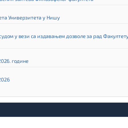
та Универзитета у Нишу
дом у вези са издавањем дозволе за рад Факултету 
026. године
2026
Почетак
Упис
Студе