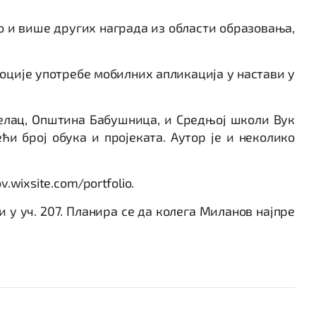
ао и више других награда из области образовања,
моције употребе мобилних апликација у настави у
релац, Општина Бабушница, и Средњој школи Вук
и број обука и пројеката. Аутор је и неколико
.wixsite.com/portfolio.
 у уч. 207. Планира се да колега Миланов најпре