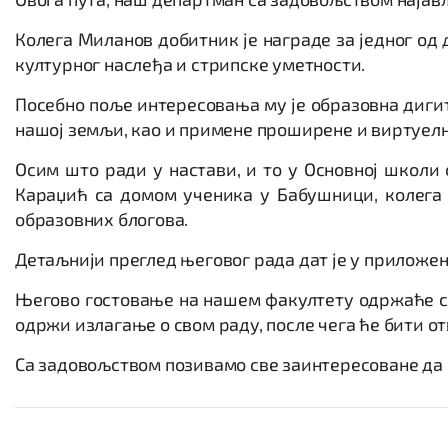
Колега Миланов добитник је награде за једног од 
културног наслеђа и стрипске уметности.
Посебно поље интересовања му је образовна дигита
нашој земљи, као и примене проширене и виртуелн
Осим што ради у настави, и то у Основној школи
Караџић са домом ученика у Бабушници, колега М
образовних блогова.
Детаљнији преглед његовог рада дат је у приложеним
Његово гостовање на нашем факултету одржаће се у
одржи излагање о свом раду, после чега ће бити от
Са задовољством позивамо све заинтересоване да 