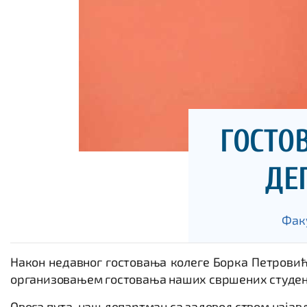
ГОСТО
ДЕ
Фак
Након недавног гостовања колеге Борка Петровића
организовањем гостовања наших свршених студенат
Овога пута, наш департман са задовољством најав