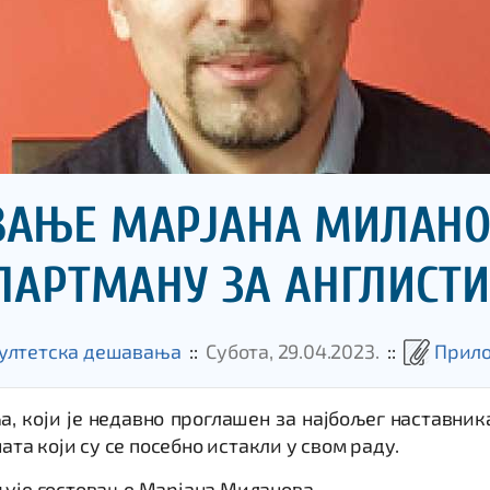
ВАЊЕ МАРЈАНА МИЛАНО
ПАРТМАНУ ЗА АНГЛИСТИ
ултетска дешавања
::
Субота, 29.04.2023.
::
Прил
, који је недавно проглашен за најбољег наставник
а који су се посебно истакли у свом раду.
љује гостовање Марјана Миланова.