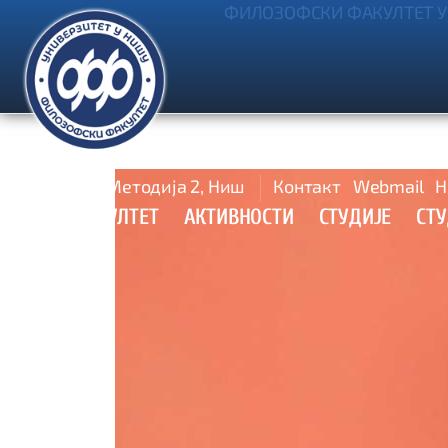
ФИЛОЗОФСКИ ФАКУЛТЕТ У
Ћирила и Методија 2, Ниш
Контакт
Webmail
Н
УПИС
ФАКУЛТЕТ
АКТИВНОСТИ
СТУДИЈЕ
СТ