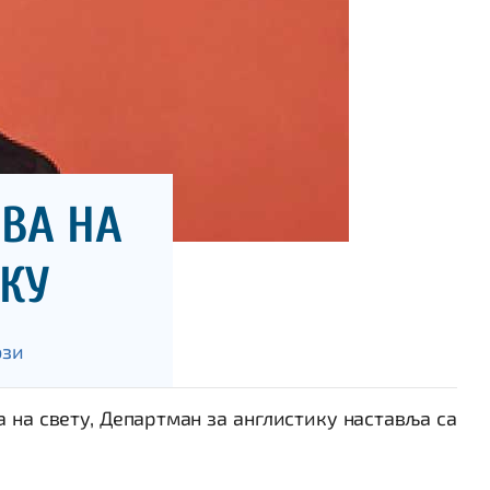
ВА НА
КУ
ози
а на свету, Департман за англистику наставља са