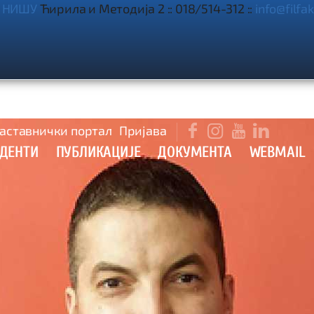
 НИШУ
Ћирила и Методија 2 :: 018/514-312 ::
info@filfak

аставнички портал
Пријава



УДЕНТИ
ПУБЛИКАЦИЈЕ
ДОКУМЕНТА
WEBMAIL