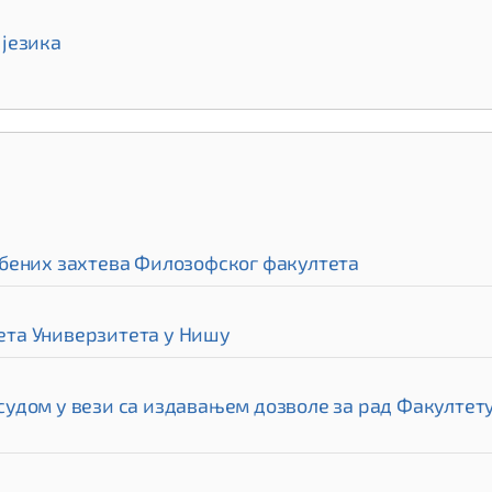
језика
бених захтева Филозофског факултета
та Универзитета у Нишу
дом у вези са издавањем дозволе за рад Факултету 