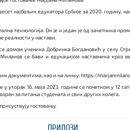
десет најбољих едукатора Србије за 2020. годину, к
лна технологија. Он је и један је од зачетника про
е реалности у настави.
 са домом ученика Добринка Богдановић у селу Ст
иланов се бави и едукацијом наставника кроз већ
 документима, као и на линку: https://marjanmilanov
 уторак 16. маја 2023. године са почетком у 12 сати
ворен за питања студената и свих других колега.
присуствују гостовању.
ПРИЛОЗИ