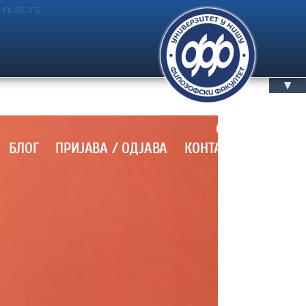
.ni.ac.rs
▲
БЛОГ
ПРИЈАВА / OДЈАВА
КОНТАКТ