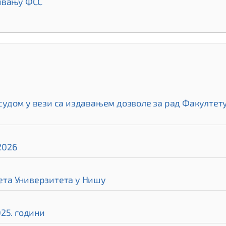
нивању ФСС
дом у вези са издавањем дозволе за рад Факултету 
2026
та Универзитета у Нишу
25. години