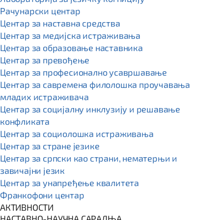
Рачунарски центар
Центар за наставна средства
Центар за медијска истраживања
Центар за образовање наставника
Центар за превођење
Центар за професионално усавршавање
Центар за савремена филолошка проучавања
младих истраживача
Центар за социјалну инклузију и решавање
конфликата
Центар за социолошка истраживања
Центар за стране језике
Центар за српски као страни, нематерњи и
завичајни језик
Центар за унапређење квалитета
Франкофони центар
АКТИВНОСТИ
НАСТАВНО-НАУЧНА САРАДЊА