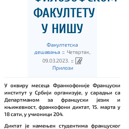
ФАКУЛТЕТУ
У НИШУ
Факултетска
дешавања
::
Четвртак,
09.03.2023.
::
Прилози
У оквиру месеца Франкофоније Француски
институт у Србији организује, у сарадњи са
Департманом за француски језик и
књижевност, франкофони диктат, 15. марта у
18 сати, у учионици 204.
Диктат је намењен студентима француског