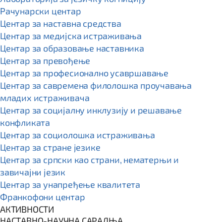
Рачунарски центар
Центар за наставна средства
Центар за медијска истраживања
Центар за образовање наставника
Центар за превођење
Центар за професионално усавршавање
Центар за савремена филолошка проучавања
младих истраживача
Центар за социјалну инклузију и решавање
конфликата
Центар за социолошка истраживања
Центар за стране језике
Центар за српски као страни, нематерњи и
завичајни језик
Центар за унапређење квалитета
Франкофони центар
АКТИВНОСТИ
НАСТАВНО-НАУЧНА САРАДЊА