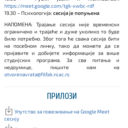
https://meet.google.com/tgk-xwbc-rdf
19.30 – Психологија:
сесија је попуњена
НАПОМЕНА: Трајање сесија није временски
ограничено и трајаће и дуже уколико то буде
било потребно. Због тога ће свака сесија бити
на посебном линку, тако да можете да се
пријавите и добијете информације за више
студијских програма. За сва питања и
недоумице, пишите нам на
otvorenavrata@filfak.ni.ac.rs
ПРИЛОЗИ
Упутство за повезивање на Google Meet
сесију