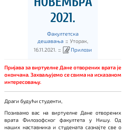
НОВЕМБРА
2021.
Факултетска
дешавања
::
Уторак,
16.11.2021.
::
Прилози
Пријава за виртуелне Дане отворених врата је
окончана. Захваљујемо се свима на исказаном
интересовању.
Драги будући студенти,
Позивамо вас на виртуелне Дане отворених
врата Филозофског факултета у Нишу. Од
наших наставника и студената сазнајте све о