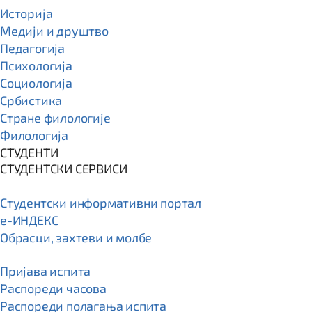
Историја
Медији и друштво
Педагогија
Психологија
Социологија
Србистика
Стране филологије
Филологија
СТУДЕНТИ
СТУДЕНТСКИ СЕРВИСИ
Студентски информативни портал
e-ИНДЕКС
Обрасци, захтеви и молбе
Пријава испита
Распореди часова
Распореди полагања испита