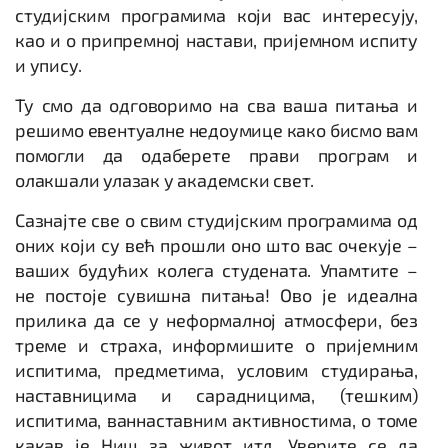
студијским програмима који вас интересују,
као и о припремној настави, пријемном испиту
и упису.
Ту смо да одговоримо на сва ваша питања и
решимо евентуалне недоумице како бисмо вам
помогли да одаберете прави програм и
олакшали улазак у академски свет.
Сазнајте све о свим студијским програмима од
оних који су већ прошли оно што вас очекује –
ваших будућих колега студената. Упамтите –
не постоје сувишна питања! Ово је идеална
прилика да се у неформалној атмосфери, без
треме и страха, информишите о пријемним
испитима, предметима, условим студирања,
наставницима и сарадницима, (тешким)
испитима, ваннаставним активностима, о томе
какав је Ниш за живот итд. Уверите се да