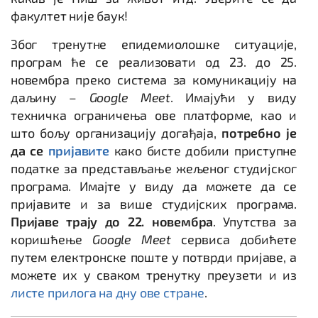
факултет није баук!
Због тренутне епидемиолошке ситуације,
програм ће се реализовати од 23. до 25.
новембра преко система за комуникацију на
даљину –
Google Meet
. Имајући у виду
техничка ограничења ове платформе, као и
што бољу организацију догађаја,
потребно је
да се
пријавите
како бисте добили приступне
податке за представљање жељеног студијског
програма. Имајте у виду да можете да се
пријавите и за више студијских програма.
Пријаве трају до 22. новембра
. Упутства за
коришћење
Google Meet
сервиса добићете
путем електронске поште у потврди пријаве, а
можете их у сваком тренутку преузети и из
листе прилога на дну ове стране
.