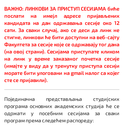
ВАЖНО: ЛИНКОВИ ЗА ПРИСТУП СЕСИЈАМА биће
послати на имејл адресе пријављених
кандидата на дан одржавања сесије око 12
сати. За сваки случај, ако се деси да линк не
стигне, линкови ће бити доступни на веб-сајту
Факултета за сесије које се одржавају тог дана
(на овој страни). Сесијама приступате кликом
на линк у време заказаног почетка сесије
(имајте у виду да у тренутку приступа сесији
морате бити улоговани на gmail налог са којег
сте се пријавили).
Појединачна представљања студијских
програма основних академских студија ће се
одржати у посебним сесијама за сваки
програм према следећем распореду: