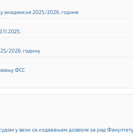
ру академске 2025/2026. године
.11.2025.
25/2026. годину
нивању ФСС
дом у вези са издавањем дозволе за рад Факултету 