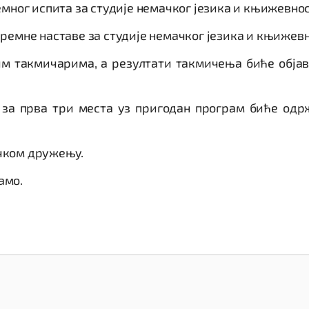
емног испита за студије немачког језика и књижевно
премне наставе за студије немачког језика и књижев
м такмичарима, а резултати такмичења биће објав
 за прва три места уз пригодан програм биће од
чком дружењу.
амо.