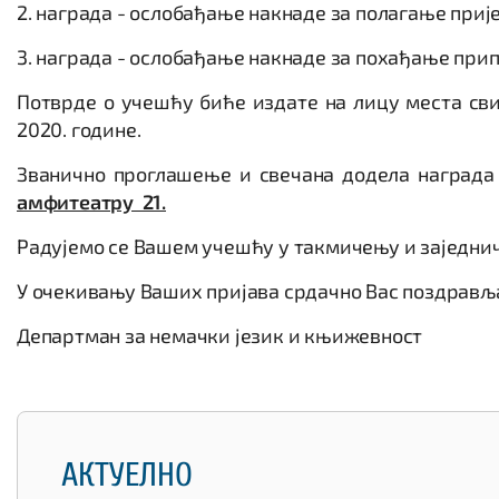
2. награда - ослобађање накнаде за полагање приј
3. награда - ослобађање накнаде за похађање при
Потврде о учешћу биће издате на лицу места сви
2020. године.
Званично проглашење и свечана додела награда
амфитеатру 21.
Радујемо се Вашем учешћу у такмичењу и заједни
У очекивању Ваших пријава срдачно Вас поздрављ
Департман за немачки језик и књижевност
АКТУЕЛНО