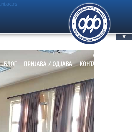
.ni.ac.rs
▲
БЛОГ
ПРИЈАВА / OДЈАВА
КОНТАКТ