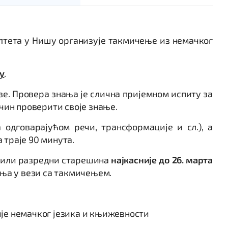
лтета у Нишу организује такмичење из немачког
у
.
е. Провера знања је слична пријемном испиту за
ачин проверити своје знање.
 одговарајућом речи, трансформације и сл.), a
 траје 90 минута.
к или разредни старешина
најкасније до 26. марта
ања у вези са такмичењем.
ије немачког језика и књижевности