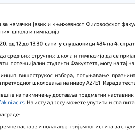
 за немачки језик и књижевност Филозофског факу
чних школа и гимназија.
020. од 12 до 13.30 сати у слушаоници 434 на 4. спрат
а средњих стручних школа и гимназија да се пријав
ти, потенцијални студенти Факултета, могу на тај н
принцип вишеструког избора, попуњавање празнина
 претходног школовања на нивоу А2/Б1. Израда теста
учешће на такмичењу доставља предметни наставни
ak.ni.ac.rs
. На исту адресу можете упутити и сва пит
награде:
премне наставе и полагање пријемног испита за студ