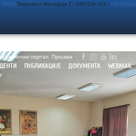
 НИШУ
Ћирила и Методија 2 :: 018/514-312 ::
info@filfak

аставнички портал
Пријава



УДЕНТИ
ПУБЛИКАЦИЈЕ
ДОКУМЕНТА
WEBMAIL