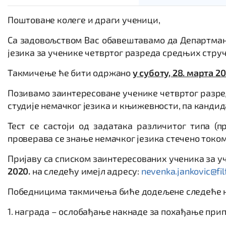
Поштоване колеге и драги ученици,
Са задовољством Вас обавештавамо да Департман
језика за ученике четвртог разреда средњих стру
Такмичење ће бити одржано
у суботу, 28. марта 2
Позивамо заинтересоване ученике четвртог разред
студије немачког језика и књижевности, па кандида
Тест се састоји од задатака различитог типа (
проверава ce знање немачког језика стечено током
Пријаву са списком заинтересованих ученика за 
2020.
на следећу имејл адресу:
nevenka.jankovic@filf
Победницима такмичења биће додељене следеће 
1. награда – ослобађање накнаде за похађање при