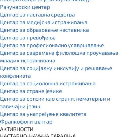
Рачунарски центар
Центар за наставна средства
Центар за медијска истраживања
Центар за образовање наставника
Центар за превођење
Центар за професионално усавршавање
Центар за савремена филолошка проучавања
младих истраживача
Центар за социјалну инклузију и решавање
конфликата
Центар за социолошка истраживања
Центар за стране језике
Центар за српски као страни, нематерњи и
завичајни језик
Центар за унапређење квалитета
Франкофони центар
АКТИВНОСТИ
НАСТАВНО-НАУЧНА САРАДЊА