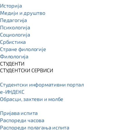
Историја
Медији и друштво
Педагогија
Психологија
Социологија
Србистика
Стране филологије
Филологија
СТУДЕНТИ
СТУДЕНТСКИ СЕРВИСИ
Студентски информативни портал
e-ИНДЕКС
Обрасци, захтеви и молбе
Пријава испита
Распореди часова
Распореди полагања испита