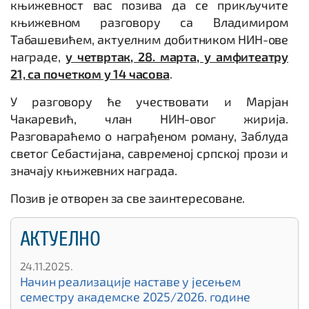
књижевност вас позива да се прикључите
књижевном разговору са Владимиром
Табашевићем, актуелним добитником НИН-ове
награде,
у четвртак, 28. марта, у амфитеатру
21, са почетком у 14 часова
.
У разговору ће учествовати и Марјан
Чакаревић, члан НИН-овог жирија.
Разговараћемо о награђеном роману, Заблуда
светог Себастијана, савременој српској прози и
значају књижевних награда.
Позив је отворен за све заинтересоване.
АКТУЕЛНО
24.11.2025.
Начин реализације наставе у јесењем
семестру академске 2025/2026. године