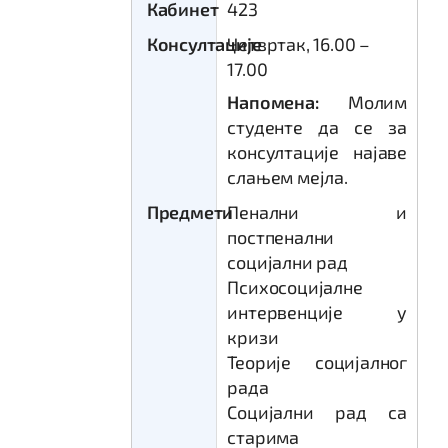
Кабинет
423
Консултације
Четвртак, 16.00 –
17.00
Напомена:
Молим
студенте да се за
консултације најаве
слањем мејла.
Предмети
Пенални и
постпенални
социјални рад
Психосоцијалне
интервенције у
кризи
Теорије социјалног
рада
Социјални рад са
старима