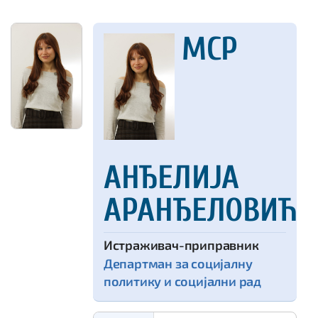
МСР
АНЂЕЛИЈА
АРАНЂЕЛОВИЋ
истраживач-приправник
Департман за социјалну
политику и социјални рад