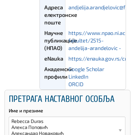
Адреса
andjelija.arandjelovic@filfak
електронске
поште
Научне
https://www.npao.ni.ac.rs/f
публикације
fakultet/2515-
(НПАО)
andelija-arandelovic -
eNauka
https://enauka.gov.rs/cris
Академски
Google Scholar
профили
LinkedIn
ORCID
ПРЕТРАГА НАСТАВНОГ ОСОБЉА
Име и презиме