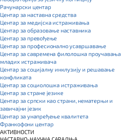
Рачунарски центар
Центар за наставна средства
Центар за медијска истраживања
Центар за образовање наставника
Центар за превођење
Центар за професионално усавршавање
Центар за савремена филолошка проучавања
младих истраживача
Центар за социјалну инклузију и решавање
конфликата
Центар за социолошка истраживања
Центар за стране језике
Центар за српски као страни, нематерњи и
завичајни језик
Центар за унапређење квалитета
Франкофони центар
АКТИВНОСТИ
НАСТАВНО-НАУЧНА САРАДЊА