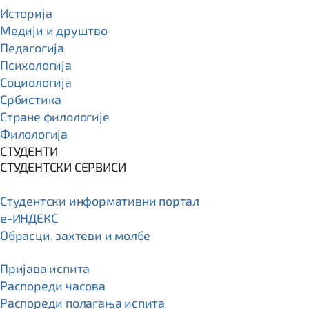
Историја
Медији и друштво
Педагогија
Психологија
Социологија
Србистика
Стране филологије
Филологија
СТУДЕНТИ
СТУДЕНТСКИ СЕРВИСИ
Студентски информативни портал
e-ИНДЕКС
Обрасци, захтеви и молбе
Пријава испита
Распореди часова
Распореди полагања испита