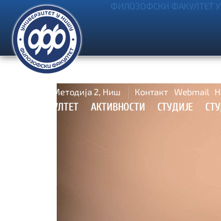
ФИЛОЗОФСКИ ФАКУЛТЕТ У
Ћирила и Методија 2, Ниш
Контакт
Webmail
Н
УПИС
ФАКУЛТЕТ
АКТИВНОСТИ
СТУДИЈЕ
СТ