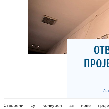
ОТ
ПРОЈ
Ис
Отворени су конкурси за нове прој