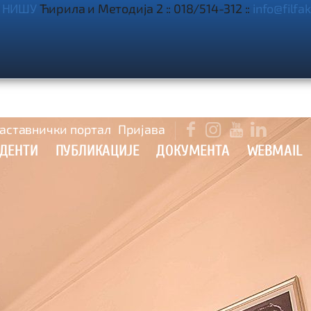
 НИШУ
Ћирила и Методија 2 :: 018/514-312 ::
info@filfak

аставнички портал
Пријава



УДЕНТИ
ПУБЛИКАЦИЈЕ
ДОКУМЕНТА
WEBMAIL