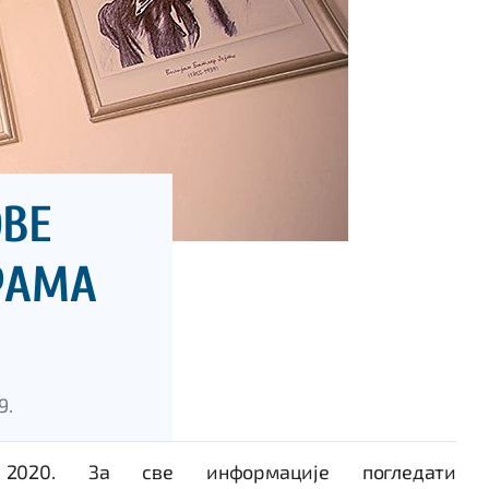
ОВЕ
ГРАМА
9.
020. За све информације погледати