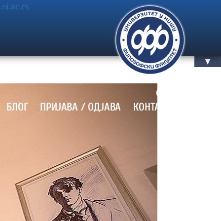
.ni.ac.rs
▲
БЛОГ
ПРИЈАВА / OДЈАВА
КОНТАКТ